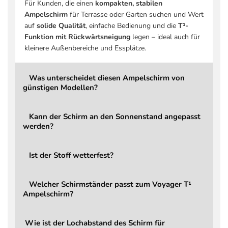
Für Kunden, die einen
kompakten, stabilen
Stoffdichte
220 g/m² Polyester
Ampelschirm
für Terrasse oder Garten suchen und Wert
auf
solide Qualität
, einfache Bedienung und die
T¹-
Stoffklasse
2 Basic
Funktion mit Rückwärtsneigung
legen – ideal auch für
Beschichtung
Schmutz- und wasserabwe
kleinere Außenbereiche und Essplätze.
UV-Schutz
bis zu 96 % UV-Schutz
Windbelastung
Bei aufkommendem Wind s
Was unterscheidet diesen Ampelschirm von
günstigen Modellen?
Öffnen / Schließen
Über Hauptgriff, integrie
Drehbar
Ja, über Fußpedal (360°)
Kann der Schirm an den Sonnenstand angepasst
Kippbar
Ja (rückwärts)
werden?
Verstellung
Stufenlos über Hauptgriff, 
Ist der Stoff wetterfest?
Kraftaufwand
Leichtgängige, komfortab
Mast
7,0 × 4,5 cm
Welcher Schirmständer passt zum Voyager T¹
Gewicht Schirm
20,5 kg
Ampelschirm?
LED
Nein (optional aufrüstbar)
Garantie
2 Jahre
Wie ist der Lochabstand des Schirm für