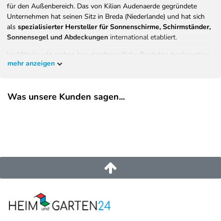
für den Außenbereich. Das von Kilian Audenaerde gegründete
Unternehmen hat seinen Sitz in Breda (Niederlande) und hat sich
als
spezialisierter Hersteller für Sonnenschirme, Schirmständer,
Sonnensegel und Abdeckungen
international etabliert.
Im Mittelpunkt stehen benutzerfreundliche Produkte, hochwertige
mehr anzeigen
Materialien und eine konsequente Ausrichtung auf Langlebigkeit,
Komfort und Sicherheit. Ziel von Platinum ist es, Menschen
weltweit zu ermöglichen, sonnige Tage im eigenen Garten, auf der
Was unsere Kunden sagen...
Terrasse oder dem Balkon entspannt, sicher und stilvoll zu
genießen.
Alle Produkte werden von einem
Team niederländischer Designer
entwickelt
– basierend auf Verbraucherforschung, Trendanalysen
und langjähriger Erfahrung in der Produktentwicklung. Das
Ergebnis ist eine vielseitige, innovative Kollektion, die
Funktionalität, Design und Qualität
vereint.
EU-Verantwortlicher
Platinum B.V.
Asselbergsstraat
6