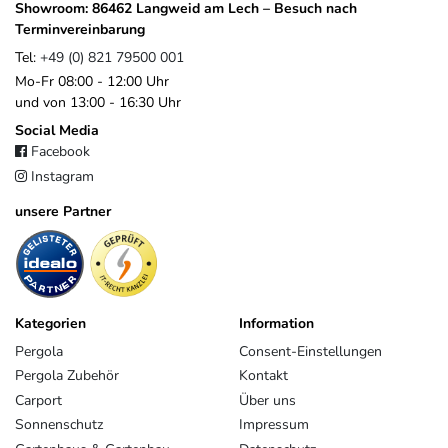
4815
Breda
Niederlande
Showroom: 86462 Langweid am Lech – Besuch nach
sales@platinum.nl
Terminvereinbarung
+31 76 572 0878
Tel:
+49 (0) 821 79500 001
Mo-Fr 08:00 - 12:00 Uhr
und von 13:00 - 16:30 Uhr
Social Media
Facebook
Instagram
unsere Partner
Kategorien
Information
Pergola
Consent-Einstellungen
Pergola Zubehör
Kontakt
Carport
Über uns
Sonnenschutz
Impressum