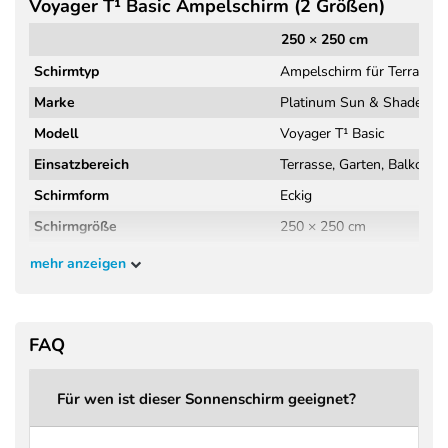
Voyager T¹ Basic Ampelschirm (2 Größen)
250 × 250 cm
Schirmtyp
Ampelschirm für Terrasse,
Marke
Platinum Sun & Shade
Modell
Voyager T¹ Basic
Einsatzbereich
Terrasse, Garten, Balkon
Schirmform
Eckig
Schirmgröße
250 × 250 cm
Schirmfläche
6,25 m²
mehr anzeigen
Höhe geschlossen
264 cm
Höhe geöffnet
266 cm
FAQ
Kopffreiheit
209 cm
Material Gestell
Aluminium
Für wen ist dieser Sonnenschirm geeignet?
Griff
Druckguss Aluminium, erg
Schirmbezug
Polyestergewebe