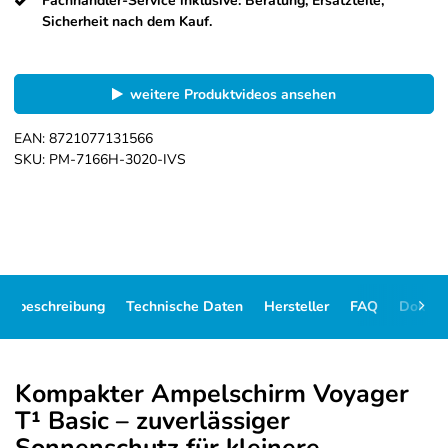
Fachhändler-Service inklusive: Beratung, Ersatzteile,
Sicherheit nach dem Kauf.
weitere Produktvideos ansehen
EAN:
8721077131566
SKU:
PM-7166H-3020-IVS
ikelbeschreibung
Technische Daten
Hersteller
FAQ
Dokum
Kompakter Ampelschirm Voyager
T¹ Basic – zuverlässiger