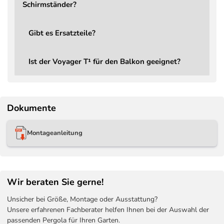
Schirmständer?
Lieferumfang
Ampelschirm Voyager T¹ Ba
Ersatzteile
Jederzeit bestellbar
Gibt es Ersatzteile?
Schirmständer
Bestellbar, Mindestgewich
Schutzbezug
Bestellbar – Aerocover Sc
Ist der Voyager T¹ für den Balkon geeignet?
Dokumente
Montageanleitung
Wir beraten Sie gerne!
Unsicher bei Größe, Montage oder Ausstattung?
Unsere erfahrenen Fachberater helfen Ihnen bei der Auswahl der
passenden Pergola für Ihren Garten.