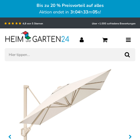
Bis zu 20 % Preisvorteil auf alles
Aktion endet in
3
t
04
h
33
m
04
s
!
4,8 von 5 Sternen
über +1.000 zufriedene Bewertungen