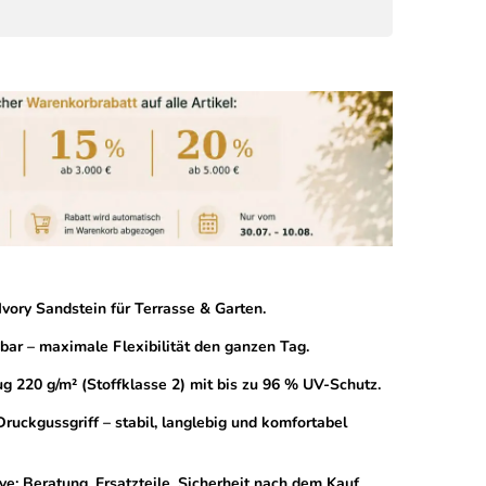
vory Sandstein für Terrasse & Garten.
bar – maximale Flexibilität den ganzen Tag.
g 220 g/m² (Stoffklasse 2) mit bis zu 96 % UV-Schutz.
uckgussgriff – stabil, langlebig und komfortabel
ve: Beratung, Ersatzteile, Sicherheit nach dem Kauf.