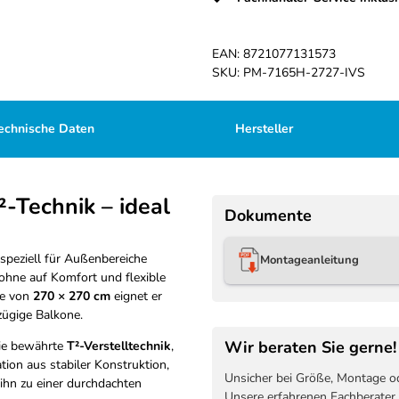
EAN:
8721077131573
SKU:
PM-7165H-2727-IVS
echnische Daten
Hersteller
-Technik – ideal
Dokumente
peziell für Außenbereiche
Montageanleitung
 ohne auf Komfort und flexible
ße von
270 × 270 cm
eignet er
zügige Balkone.
Wir beraten Sie gerne!
die bewährte
T²-Verstelltechnik
,
ion aus stabiler Konstruktion,
Unsicher bei Größe, Montage o
ihn zu einer durchdachten
Unsere erfahrenen Fachberater