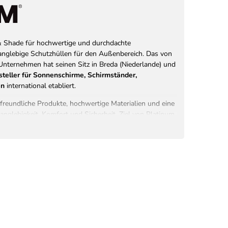
& Shade für hochwertige und durchdachte
nglebige Schutzhüllen für den Außenbereich. Das von
nternehmen hat seinen Sitz in Breda (Niederlande) und
rsteller für Sonnenschirme, Schirmständer,
en
international etabliert.
freundliche Produkte, hochwertige Materialien und eine
nglebigkeit, Komfort und Sicherheit. Ziel von Platinum
rmöglichen, sonnige Tage im eigenen Garten, auf der
nnt, sicher und stilvoll zu genießen.
em
Team niederländischer Designer entwickelt
–
hung, Trendanalysen und langjähriger Erfahrung in der
 ist eine vielseitige, innovative Kollektion, die
alität
vereint.