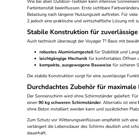
Wie bei allen Outdoor-Textilien kann intensive Sonneneins
Farbintensität beeinflussen. Erste sichtbare Farbverände
Belastung nach längerer Nutzungszeit auftreten. Für viele 
2 jedoch eine praktische und wirtschaftliche Lösung mit z
Stabile Konstruktion für zuverlässig
Auch technisch überzeugt der Voyager T² Basic mit bewähr
robustes Aluminiumgestell
für Stabilität und Langl
leichtgängige Mechanik
für komfortables Öffnen u
kompakte, ausgewogene Bauweise
für sicheren 
Die stabile Konstruktion sorgt für eine zuverlässige Funkt
Durchdachtes Zubehör für maximale 
Der Sonnenschirm wird ohne Schirmständer geliefert. Für
einen
90 kg schweren Schirmständer
. Alternativ ist eine
ohne Beton installiert werden kann und zusätzlichen Platz 
Zum Schutz vor Witterungseinflüssen empfiehlt sich eine
verlängert die Lebensdauer des Schirms deutlich und sch
dauerhaft.