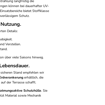
trahlung langfristig die
Asselbergsstraat
6
rungen können bei dauerhafter UV-
4815
Breda
Niederlande
Einsatzbereiche bietet Stoffklasse
sales@platinum.nl
uverlässigem Schutz.
+31 76 572 0878
e Nutzung.
ten Details:
ebigkeit.
nd Verstellen.
Stand.
ion über viele Saisons hinweg.
Lebensdauer.
 sicheren Stand empfehlen wir
Erdverankerung
erhältlich, die
auf der Terrasse schafft.
atmungsaktive Schutzhülle
. Sie
ützt Material sowie Mechanik