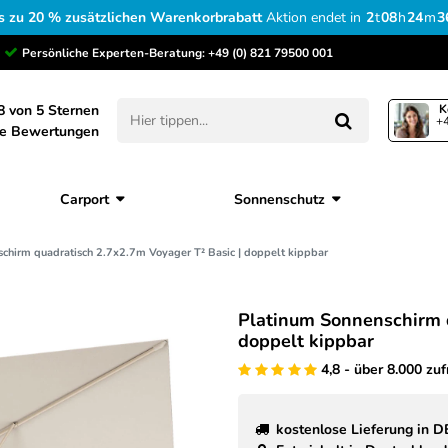
s zu 20 % zusätzlichen Warenkorbrabatt
Aktion endet in
2
t
08
h
24
m
3
Persönliche Experten-Beratung:
+49 (0) 821 79500 001
8 von 5 Sternen
K
+4
ne Bewertungen
Carport
Sonnenschutz
chirm quadratisch 2.7x2.7m Voyager T² Basic | doppelt kippbar
Platinum Sonnenschirm q
doppelt kippbar
4,8 - über 8.000 zu
kostenlose Lieferung in D