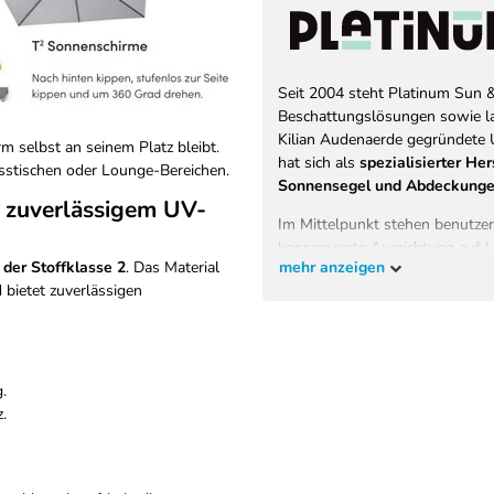
Seit 2004 steht Platinum Sun 
Beschattungslösungen sowie la
Kilian Audenaerde gegründete U
 selbst an seinem Platz bleibt.
hat sich als
spezialisierter He
Esstischen oder Lounge-Bereichen.
Sonnensegel und Abdeckung
t zuverlässigem UV-
Im Mittelpunkt stehen benutzer
konsequente Ausrichtung auf La
mehr anzeigen
der Stoffklasse 2
. Das Material
ist es, Menschen weltweit zu e
bietet zuverlässigen
Terrasse oder dem Balkon entspa
Alle Produkte werden von ein
basierend auf Verbraucherforsc
Produktentwicklung. Das Ergebnis
.
Funktionalität, Design und Qu
.
EU-Verantwortlicher
Platinum B.V.