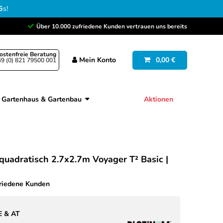
5
s
!
Über 10.000 zufriedene Kunden vertrauen uns bereits
ostenfreie Beratung
Mein
Konto
0,00 €
9 (0) 821 79500 001
Gartenhaus & Gartenbau
Aktionen
uadratisch 2.7x2.7m Voyager T² Basic |
friedene Kunden
E & AT