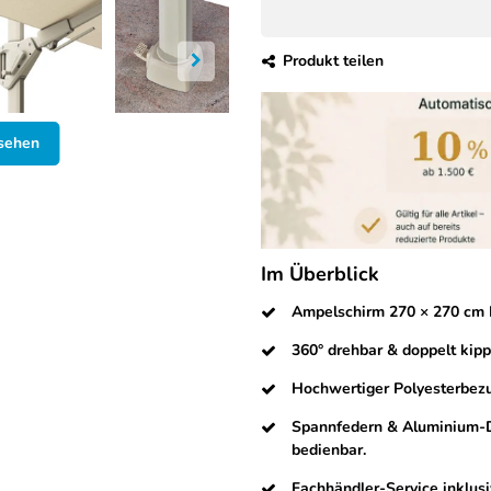
Produkt teilen
nsehen
Im Überblick
Ampelschirm 270 × 270 cm I
360° drehbar & doppelt kipp
Hochwertiger Polyesterbezu
Spannfedern & Aluminium-Dr
bedienbar.
Fachhändler-Service inklusi