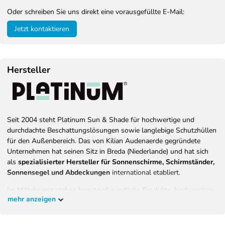
Oder schreiben Sie uns direkt eine vorausgefüllte E-Mail:
Jetzt kontaktieren
Hersteller
Seit 2004 steht Platinum Sun & Shade für hochwertige und
durchdachte Beschattungslösungen sowie langlebige Schutzhüllen
für den Außenbereich. Das von Kilian Audenaerde gegründete
Unternehmen hat seinen Sitz in Breda (Niederlande) und hat sich
als
spezialisierter Hersteller für Sonnenschirme, Schirmständer,
Sonnensegel und Abdeckungen
international etabliert.
Im Mittelpunkt stehen benutzerfreundliche Produkte, hochwertige
mehr anzeigen
Materialien und eine konsequente Ausrichtung auf Langlebigkeit,
Komfort und Sicherheit. Ziel von Platinum ist es, Menschen
weltweit zu ermöglichen, sonnige Tage im eigenen Garten, auf der