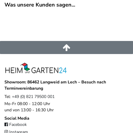
Was unsere Kunden sagen...
Terrasse oder dem Balkon entspannt, sicher und stilvoll zu
genießen.
Alle Produkte werden von einem
Team niederländischer Designer
entwickelt
– basierend auf Verbraucherforschung, Trendanalysen
und langjähriger Erfahrung in der Produktentwicklung. Das
Ergebnis ist eine vielseitige, innovative Kollektion, die
Funktionalität, Design und Qualität
vereint.
EU-Verantwortlicher
Platinum B.V.
Asselbergsstraat
6
4815
Breda
Niederlande
Showroom: 86462 Langweid am Lech – Besuch nach
sales@platinum.nl
Terminvereinbarung
+31 76 572 0878
Tel:
+49 (0) 821 79500 001
Mo-Fr 08:00 - 12:00 Uhr
und von 13:00 - 16:30 Uhr
Social Media
Facebook
Instagram