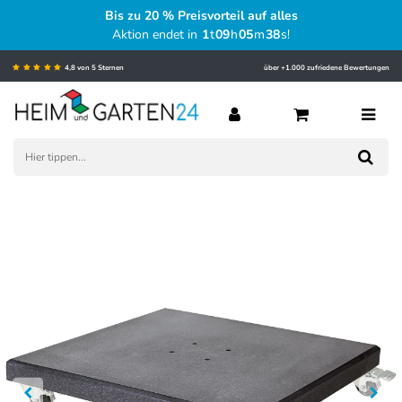
Bis zu 20 % Preisvorteil auf alles
Aktion endet in
1
t
09
h
05
m
37
s
!
4,8 von 5 Sternen
über +1.000 zufriedene Bewertungen