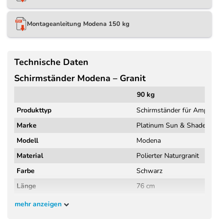
Montageanleitung Modena 150 kg
Technische Daten
Schirmständer Modena – Granit
90 kg
12
Produkttyp
Schirmständer für Ampels
Marke
Platinum Sun & Shade
Modell
Modena
Material
Polierter Naturgranit
Farbe
Schwarz
Länge
76 cm
80
Breite
76 cm
80
mehr anzeigen
Höhe
13 cm
17