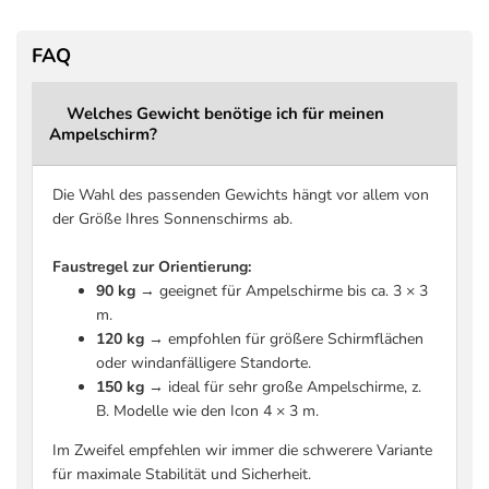
Gewicht
90 kg
12
FAQ
Mobilität
Extra große Schwenkrollen
Einsatzbereich
Terrasse, Garten
Welches Gewicht benötige ich für meinen
Garantie
2 Jahre
Ampelschirm?
Die Wahl des passenden Gewichts hängt vor allem von
der Größe Ihres Sonnenschirms ab.
Faustregel zur Orientierung:
90 kg
→ geeignet für Ampelschirme bis ca. 3 × 3
m.
120 kg
→ empfohlen für größere Schirmflächen
oder windanfälligere Standorte.
150 kg
→ ideal für sehr große Ampelschirme, z.
B. Modelle wie den Icon 4 × 3 m.
Im Zweifel empfehlen wir immer die schwerere Variante
für maximale Stabilität und Sicherheit.