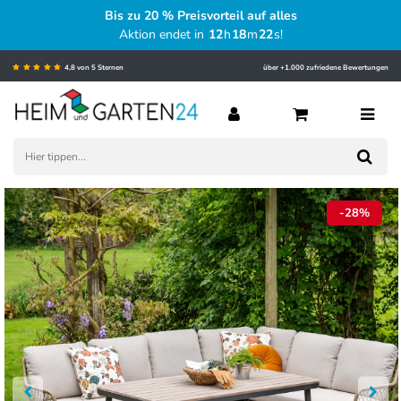
Bis zu 20 % Preisvorteil auf alles
Aktion endet in
12
h
18
m
21
s
!
4,8 von 5 Sternen
über +1.000 zufriedene Bewertungen
-28%