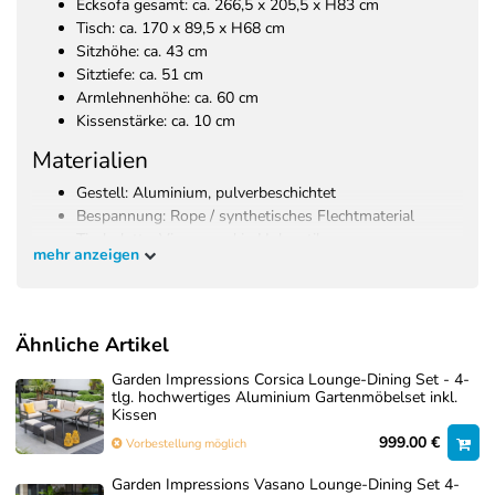
Ecksofa gesamt: ca. 266,5 x 205,5 x H83 cm
Tisch: ca. 170 x 89,5 x H68 cm
Sitzhöhe: ca. 43 cm
Sitztiefe: ca. 51 cm
Armlehnenhöhe: ca. 60 cm
Kissenstärke: ca. 10 cm
Materialien
Gestell: Aluminium, pulverbeschichtet
Bespannung: Rope / synthetisches Flechtmaterial
Tischplatte: Vironwood in Holzoptik
mehr anzeigen
Kissenbezug: Polyester
Kissenfüllung: Komfortschaumstoff
Lieferumfang
Ähnliche Artikel
1x Tisch
Garden Impressions Corsica Lounge-Dining Set - 4-
2x Sofateile
tlg. hochwertiges Aluminium Gartenmöbelset inkl.
1x Eckelement
Kissen
1x Zwischenelement
999.00 €
Vorbestellung möglich
Garden Impressions Vasano Lounge-Dining Set 4-