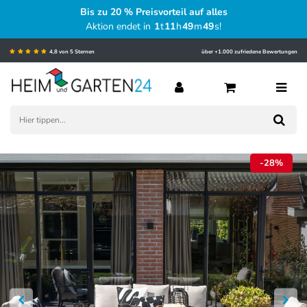
Bis zu 20 % Preisvorteil auf alles
Aktion endet in
1
t
11
h
49
m
48
s
!
4,8 von 5 Sternen
über +1.000 zufriedene Bewertungen
-28%