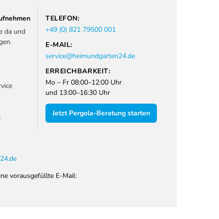
 aufnehmen
TELEFON:
+49 (0) 821 79500 001
ie da und
gen.
E-MAIL:
service@heimundgarten24.de
ERREICHBARKEIT:
Mo – Fr 08:00–12:00 Uhr
vice
und 13:00–16:30 Uhr
Jetzt Pergola-Beratung starten
t
1
24.de
ine vorausgefüllte E-Mail: