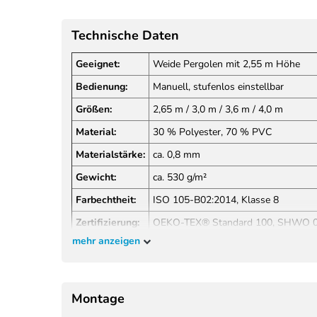
Technische Daten
Geeignet:
Weide Pergolen mit 2,55 m Höhe
Bedienung:
Manuell, stufenlos einstellbar
Größen:
2,65 m / 3,0 m / 3,6 m / 4,0 m
Material:
30 % Polyester, 70 % PVC
Materialstärke:
ca. 0,8 mm
Gewicht:
ca. 530 g/m²
Farbechtheit:
ISO 105-B02:2014, Klasse 8
Zertifizierung:
OEKO-TEX® Standard 100, SHWO 
mehr anzeigen
Brandschutz:
GB/T 17591-2006, NFPA 701
Montage