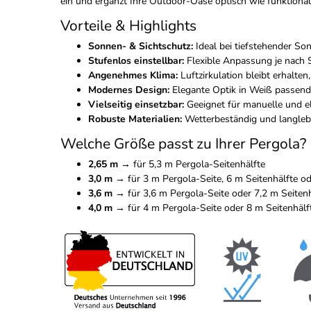
ein und ergänzt Ihre Outdoor-Oase optisch wie funktional
Vorteile & Highlights
Sonnen- & Sichtschutz:
Ideal bei tiefstehender So
Stufenlos einstellbar:
Flexible Anpassung je nach
Angenehmes Klima:
Luftzirkulation bleibt erhalten
Modernes Design:
Elegante Optik in Weiß passend
Vielseitig einsetzbar:
Geeignet für manuelle und el
Robuste Materialien:
Wetterbeständig und langleb
Welche Größe passt zu Ihrer Pergola?
2,65 m
→ für 5,3 m Pergola-Seitenhälfte
3,0 m
→ für 3 m Pergola-Seite, 6 m Seitenhälfte od
3,6 m
→ für 3,6 m Pergola-Seite oder 7,2 m Seitenh
4,0 m
→ für 4 m Pergola-Seite oder 8 m Seitenhälf