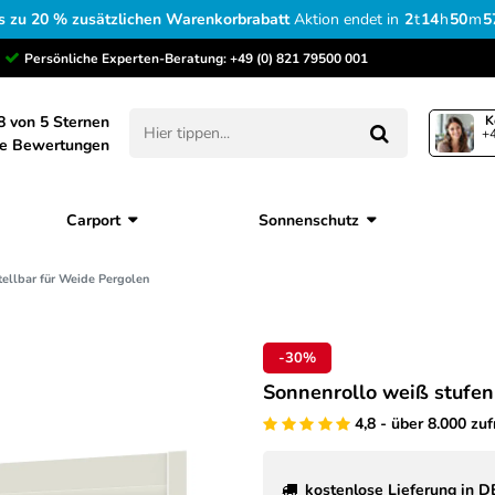
s zu 20 % zusätzlichen Warenkorbrabatt
Aktion endet in
2
t
14
h
50
m
5
Persönliche Experten-Beratung:
+49 (0) 821 79500 001
8 von 5 Sternen
K
+4
ne Bewertungen
Carport
Sonnenschutz
tellbar für Weide Pergolen
-30%
Sonnenrollo weiß stufen
4,8 - über 8.000 zu
kostenlose Lieferung in D