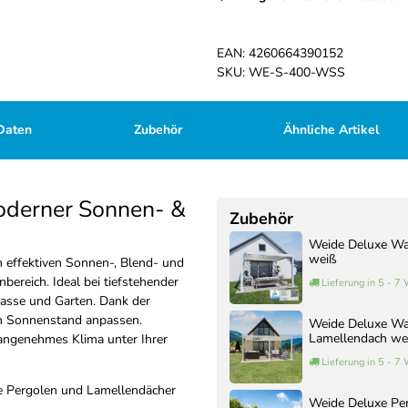
EAN:
4260664390152
SKU:
WE-S-400-WSS
Daten
Zubehör
Ähnliche Artikel
oderner Sonnen- &
Zubehör
Weide Deluxe Wa
weiß
 effektiven Sonnen-, Blend- und
ereich. Ideal bei tiefstehender
Lieferung in 5 - 7
rasse und Garten. Dank der
den Sonnenstand anpassen.
Weide Deluxe Wa
Lamellendach we
in angenehmes Klima unter Ihrer
Lieferung in 5 - 7
e Pergolen und Lamellendächer
Weide Deluxe Pe