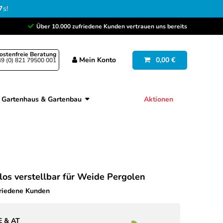
6
s
!
Über 10.000 zufriedene Kunden vertrauen uns bereits
ostenfreie Beratung
Mein
Konto
0,00 €
9 (0) 821 79500 001
Gartenhaus & Gartenbau
Aktionen
los verstellbar für Weide Pergolen
friedene Kunden
E & AT