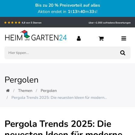
Bis zu 20 % Preisvorteil auf alles
Aktion endet in
1
t
13
h
40
m
33
s
!
4,8 von 5 Sternen
über +1.000 zufriedene Bewertungen
Pergolen
Themen
Pergolen
Pergola Trends 2025: Die neuesten Ideen für modern...
Pergola Trends 2025: Die
neuesten Ideen für moderne