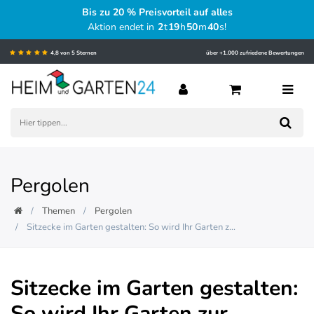
Bis zu 20 % Preisvorteil auf alles
Aktion endet in
2
t
19
h
50
m
39
s
!
4,8 von 5 Sternen
über +1.000 zufriedene Bewertungen
Pergolen
Themen
Pergolen
Sitzecke im Garten gestalten: So wird Ihr Garten z...
Sitzecke im Garten gestalten:
So wird Ihr Garten zur