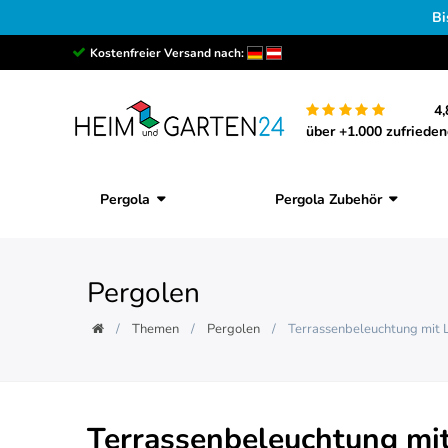
Bi
Kostenfreier Versand nach:
4,
über +1.000 zufriede
Pergola
Pergola Zubehör
Pergolen
Themen
Pergolen
Terrassenbeleuchtung mit LE
Terrassenbeleuchtung mit 