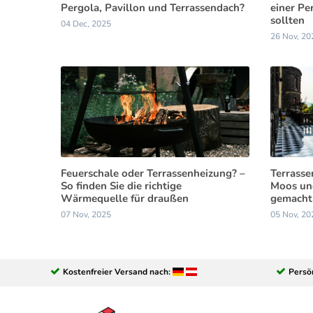
Pergola, Pavillon und Terrassendach?
einer Pe
sollten
04 Dec, 2025
26 Nov, 20
Feuerschale oder Terrassenheizung? –
Terrasse
So finden Sie die richtige
Moos und
Wärmequelle für draußen
gemacht
07 Nov, 2025
05 Nov, 20
Kostenfreier Versand nach:
Persö