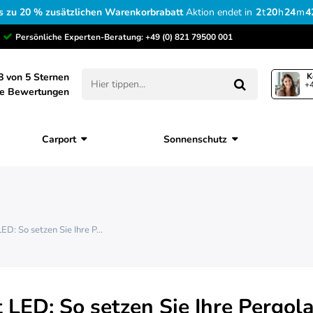
s zu 20 % zusätzlichen Warenkorbrabatt
Aktion endet in
2
t
20
h
24
m
4
Persönliche Experten-Beratung:
+49 (0) 821 79500 001
8 von 5 Sternen
K
+4
ne Bewertungen
Carport
Sonnenschutz
D: So setzen Sie Ihre P...
LED: So setzen Sie Ihre Pergola