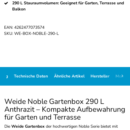
290 L Stauraumvolumen: Geeignet für Garten, Terrasse und
Balkon
EAN:
4262477073574
SKU:
WE-BOX-NOBLE-290-L
bung
Technische Daten
Ähnliche Artikel
Hersteller
Montag
Weide Noble Gartenbox 290 L
Anthrazit – Kompakte Aufbewahrung
für Garten und Terrasse
Die
Weide Gartenbox
der hochwertigen Noble Serie bietet mit