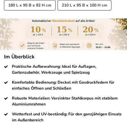
180 L x 95 B x 82 H cm
210 L x 95 B x 100 H cm
Im Überblick
Praktische Aufbewahrung: Ideal für Auflagen,
Gartenzubehör, Werkzeuge und Spielzeug
Komfortable Bedienung: Deckel mit Gasdruckfedern für
einfaches Öffnen und Schließen
Robuste Materialien: Verzinkter Stahlkorpus mit stabilem
Aluminiumrahmen
Wetterfest und UV-beständig: Für den ganzjährigen Einsatz
im Außenbereich