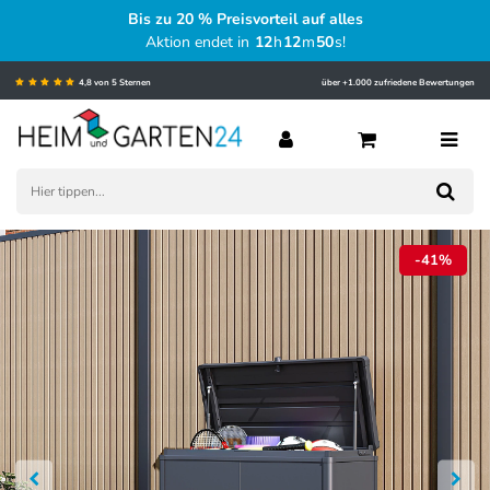
Bis zu 20 % Preisvorteil auf alles
Aktion endet in
12
h
12
m
49
s
!
4,8 von 5 Sternen
über +1.000 zufriedene Bewertungen
-41%