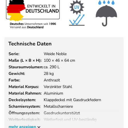
Technische Daten
Serie:
Weide Noble
Maße (L × B × H):
100 × 46 × 64 cm
Stauraumvolumen:
ca. 290 L
Gewicht:
28 kg
Farbe:
Anthrazit
Material Korpus:
Verzinkter Stahl
Material Rahmen:
Aluminium
Deckelsystem:
Klappdeckel mit Gasdruckfedern
Scharniersystem:
Metallscharniere
Öffnungssystem:
Gasdruckunterstützt
Wetterfestigkeit:
Wetterfest und UV-beständig
Einsatzbereich:
Garten, Terrasse, Balkon
mehr anzeigen