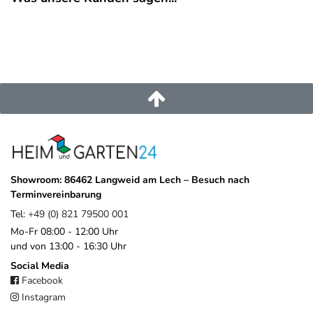
EU-Verantwortlicher
Pegaso Marine Handel und Service GmbH
Weberstrasse
8
86462
Langweid am Lech
Deutschland
service@heimundgarten24.de
+49 821 79500 001
https://www.weide.de/kontakt/
Showroom: 86462 Langweid am Lech – Besuch nach
Terminvereinbarung
Tel:
+49 (0) 821 79500 001
Mo-Fr 08:00 - 12:00 Uhr
und von 13:00 - 16:30 Uhr
Social Media
Facebook
Instagram