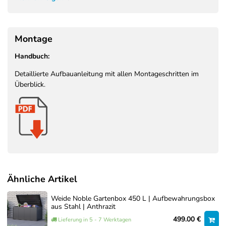
Sitzauflagen, Gartenzubehör, Spielzeug
Geeignet für:
und Freizeitartikel
Montage:
Schnelle Selbstmontage
Montage
Handbuch:
Detaillierte Aufbauanleitung mit allen Montageschritten im
Überblick.
Ähnliche Artikel
Weide Noble Gartenbox 450 L | Aufbewahrungsbox
aus Stahl | Anthrazit
499.00 €
Lieferung in 5 - 7 Werktagen