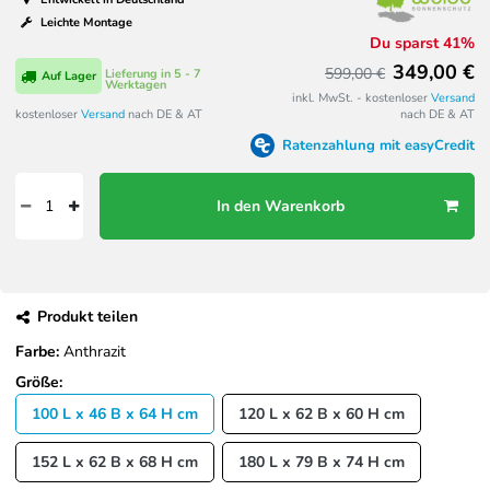
Leichte Montage
Du sparst 41%
349,00 €
599,00 €
Lieferung in 5 - 7
Auf Lager
Werktagen
inkl. MwSt. - kostenloser
Versand
kostenloser
Versand
nach DE & AT
nach DE & AT
Ratenzahlung mit easyCredit
In den Warenkorb
Produkt teilen
Farbe:
Anthrazit
Größe:
100 L x 46 B x 64 H cm
120 L x 62 B x 60 H cm
152 L x 62 B x 68 H cm
180 L x 79 B x 74 H cm