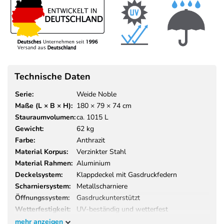
Technische Daten
Serie:
Weide Noble
Maße (L × B × H):
180 × 79 × 74 cm
Stauraumvolumen:
ca. 1015 L
Gewicht:
62 kg
Farbe:
Anthrazit
Material Korpus:
Verzinkter Stahl
Material Rahmen:
Aluminium
Deckelsystem:
Klappdeckel mit Gasdruckfedern
Scharniersystem:
Metallscharniere
Öffnungssystem:
Gasdruckunterstützt
Wetterfestigkeit:
UV-beständig und wetterfest
Einsatzbereich:
Garten, Terrasse, Balkon
mehr anzeigen