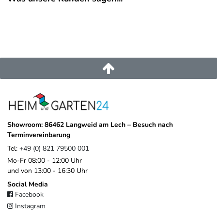
EU-Verantwortlicher
Pegaso Marine Handel und Service GmbH
Weberstrasse
8
86462
Langweid am Lech
Deutschland
service@heimundgarten24.de
+49 821 79500 001
https://www.weide.de/kontakt/
Showroom: 86462 Langweid am Lech – Besuch nach
Terminvereinbarung
Tel:
+49 (0) 821 79500 001
Mo-Fr 08:00 - 12:00 Uhr
und von 13:00 - 16:30 Uhr
Social Media
Facebook
Instagram