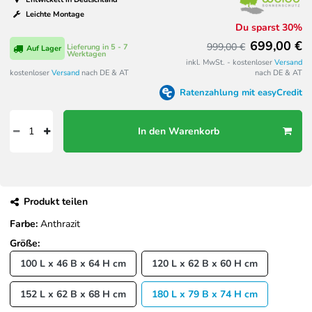
Leichte Montage
Du sparst 30%
699,00 €
999,00 €
Lieferung in 5 - 7
Auf Lager
Werktagen
inkl. MwSt. - kostenloser
Versand
kostenloser
Versand
nach DE & AT
nach DE & AT
Ratenzahlung mit easyCredit
In den Warenkorb
Produkt teilen
Farbe:
Anthrazit
Größe:
100 L x 46 B x 64 H cm
120 L x 62 B x 60 H cm
152 L x 62 B x 68 H cm
180 L x 79 B x 74 H cm