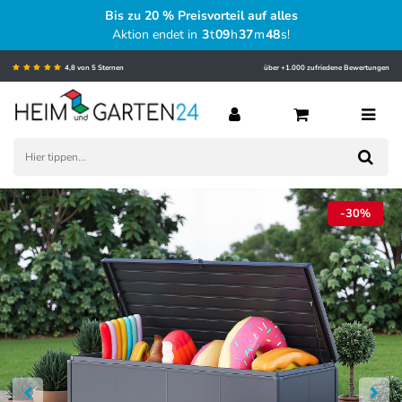
Bis zu 20 % Preisvorteil auf alles
Aktion endet in
3
t
09
h
37
m
47
s
!
4,8 von 5 Sternen
über +1.000 zufriedene Bewertungen
-30%