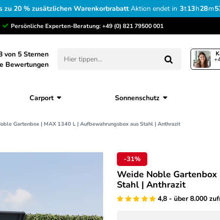
s zu 20 % zusätzlichen Warenkorbrabatt
Aktion endet in
3
t
13
h
28
m
5
Persönliche Experten-Beratung:
+49 (0) 821 79500 001
8 von 5 Sternen
K
+4
ne Bewertungen
Carport
Sonnenschutz
oble Gartenbox | MAX 1340 L | Aufbewahrungsbox aus Stahl | Anthrazit
-31%
Weide Noble Gartenbox 
Stahl | Anthrazit
4,8 - über 8.000 zu