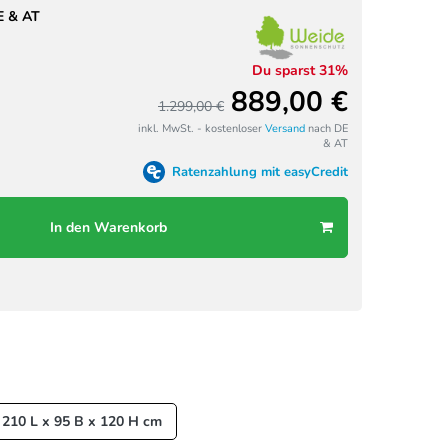
E & AT
Du sparst 31%
889,00 €
1.299,00 €
inkl. MwSt. - kostenloser
Versand
nach DE
& AT
Ratenzahlung mit easyCredit
In den Warenkorb
210 L x 95 B x 120 H cm