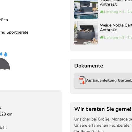
Anthrazit
Lieferung in 5 - 7
ießen
Weide Noble Gar
Anthrazit
und Sportgeräte
Lieferung in 5 - 7
Dokumente
Aufbauanleitung Garten
e
Wir beraten Sie gerne!
 120 cm
Unsicher bei Größe, Montage o
Unsere erfahrenen Fachberater
tahl
für Ihren Garten.