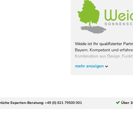
Weide ist Ihr qualifizierter Pa
Bayern. Kompetent und erfahre
Kombination aus Design, Funkti
Wohlfühlambiente bei bestem Sc
mehr anzeigen
wollen und überzeugen Sie sich
EU-Verantwortlicher
Pegaso Marine Handel und Se
Weberstrasse
8
nliche Experten-Beratung:
+49 (0) 821 79500 001
Über 1
86462
Langweid am Lech
Deut
service@heimundgarten24.de
+49 821 79500 001
https://www.weide.de/kontakt/