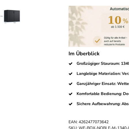
Im Überblick
Großzügiger Stauraum: 1340
Langlebige Materialien: Verz
Ganzjähriger Einsatz: Wett
Komfortable Bedienung: De
Sichere Aufbewahrung: Abs
EAN:
4262477073642
SKU:
WE-BOX-NOBLE-M-1340-