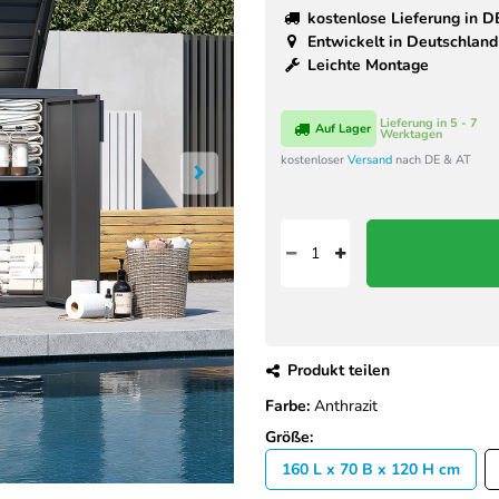
kostenlose Lieferung in D
Entwickelt in Deutschland
Leichte Montage
Lieferung in 5 - 7
Auf Lager
Werktagen
kostenloser
Versand
nach DE & AT
Produkt teilen
Farbe:
Anthrazit
Größe:
160 L x 70 B x 120 H cm