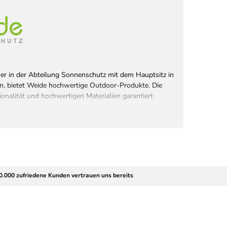
rtner in der Abteilung Sonnenschutz mit dem Hauptsitz in
n, bietet Weide hochwertige Outdoor-Produkte. Die
onalität und hochwertigen Materialien garantiert
hutz. Bauen Sie Ihren Garten, wie Sie ihn haben
 selbst.
rvice GmbH
0.000 zufriedene Kunden vertrauen uns bereits
schland