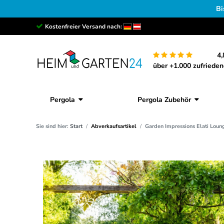
Bi
Kostenfreier Versand nach:
4,
über +1.000 zufriede
Pergola
Pergola Zubehör
Sie sind hier:
Start
Abverkaufsartikel
Garden Impressions Elati Loun