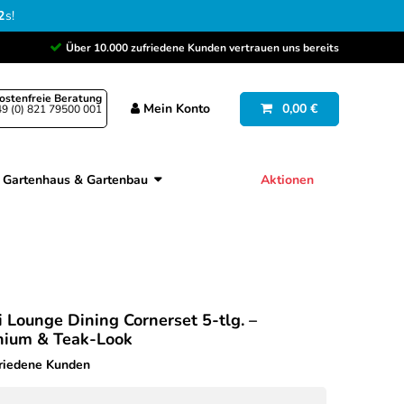
1
s
!
Über 10.000 zufriedene Kunden vertrauen uns bereits
ostenfreie Beratung
Mein
Konto
0,00 €
9 (0) 821 79500 001
Gartenhaus & Gartenbau
Aktionen
 Lounge Dining Cornerset 5-tlg. –
nium & Teak-Look
friedene Kunden