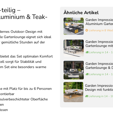
teilig –
Ähnliche Artikel
luminium & Teak-
Garden Impressio
Aluminium Garten
Lieferung in 8 Woc
odernes Outdoor-Design mit
lle Gartenlounge eignet sich ideal
Garden Impressio
r gemütliche Stunden auf der
Gartenlounge mi
Lieferung in 14 -
bietet das Set optimalen Komfort
l sorgt für Stabilität und
Garden Impressio
em Set eine besonders warme
Gartenlounge & D
Lieferung in 14 -
Garden Impression
e mit Platz für bis zu 6 Personen
Design mit funkt
montierbar
Lieferung in 14 - 
pulverbeschichteter Oberfläche
nen
issen