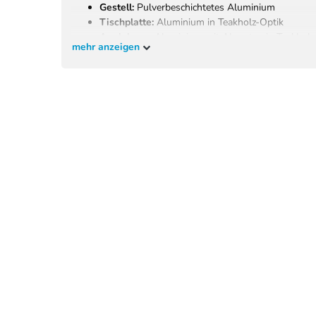
Gestell:
Pulverbeschichtetes Aluminium
Tischplatte:
Aluminium in Teakholz-Optik
Armlehnen:
Aluminium mit Akzenten in Teakholz
mehr anzeigen
Kissenbezug:
Polyester
Kissenfüllung:
Schaumstoff
Lieferumfang
1x Tisch
2x Sofateile
1x Eckelement
1x Zwischenelement