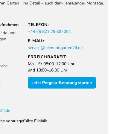
ren Garten
ins Detail – auch dank jahrelanger Montage.
 aufnehmen
TELEFON:
+49 (0) 821 79500 001
ie da und
gen.
E-MAIL:
service@heimundgarten24.de
ERREICHBARKEIT:
Mo – Fr 08:00–12:00 Uhr
vice
und 13:00–16:30 Uhr
Jetzt Pergola-Beratung starten
t
1
24.de
ine vorausgefüllte E-Mail: