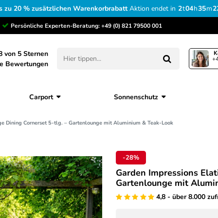
s zu 20 % zusätzlichen Warenkorbrabatt
Aktion endet in
2
t
04
h
35
m
2
Persönliche Experten-Beratung:
+49 (0) 821 79500 001
8 von 5 Sternen
K
+4
ne Bewertungen
Carport
Sonnenschutz
ge Dining Cornerset 5-tlg. – Gartenlounge mit Aluminium & Teak-Look
-28%
Garden Impressions Elati
Gartenlounge mit Alumi
4,8 - über 8.000 zu