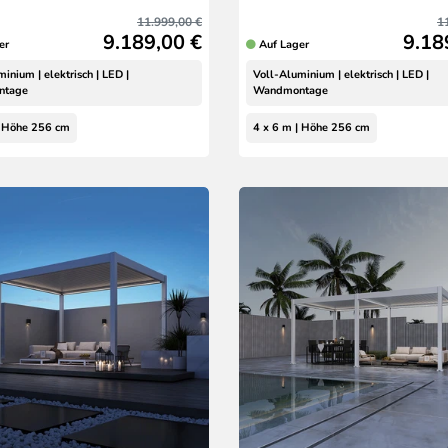
11.999,00 €
1
9.189,00 €
9.18
er
Auf Lager
inium | elektrisch | LED |
Voll-Aluminium | elektrisch | LED |
ntage
Wandmontage
| Höhe 256 cm
4 x 6 m | Höhe 256 cm