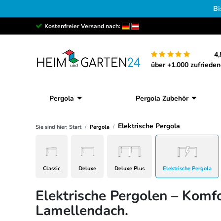
Bi
Kostenfreier Versand nach:
4,
über +1.000 zufriede
Pergola
Pergola Zubehör
Elektrische Pergola
Sie sind hier:
Start
Pergola
Classic
Deluxe
Deluxe Plus
Elektrische Pergola
Elektrische Pergolen – Komf
Lamellendach.