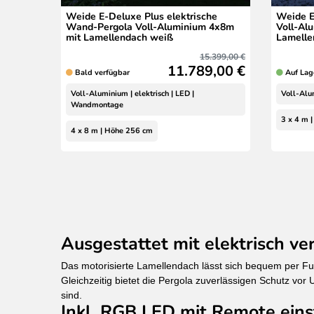
Weide E-Deluxe Plus elektrische
Weide E
Wand-Pergola Voll-Aluminium 4x8m
Voll-Al
mit Lamellendach weiß
Lamelle
15.399,00 €
11.789,00 €
Bald verfügbar
Auf Lag
Voll-Aluminium | elektrisch | LED |
Voll-Alum
Wandmontage
3 x 4 m 
4 x 8 m | Höhe 256 cm
Ausgestattet mit elektrisch v
Das motorisierte Lamellendach lässt sich bequem per Fun
Gleichzeitig bietet die Pergola zuverlässigen Schutz vor
sind.
Inkl. RGB LED mit Remote einst