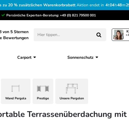
s zu 20 % zusätzlichen Warenkorbrabatt
Aktion endet in
4
t
04
h
48
m
2
Persönliche Experten-Beratung:
+49 (0) 821 79500 001
8 von 5 Sternen
K
+4
ne Bewertungen
Carport
Sonnenschutz
Wand Pergola
Prestige
Unsere Pergolen
ortable Terrassenüberdachung mit