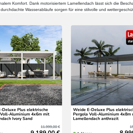
malem Komfort. Dank motorisiertem Lamellendach lässt sich die Bes
durchdachte Wasserabläufe sorgen für eine stilvolle und wettergeschüt
-Deluxe Plus elektrische
Weide E-Deluxe Plus elektris
 Voll-Aluminium 4x6m mit
Pergola Voll-Aluminium 4x8m 
ndach Ivory Sand
Lamellendach anthrazit
11.999,00 €
1
9.189,00 €
8.99