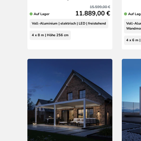
15.599,00 €
11.889,00 €
Auf Lager
Auf Lag
Voll-Aluminium | elektrisch | LED | freistehend
Voll-Alum
Wandmo
4 x 8 m | Höhe 256 cm
4 x 6 m 