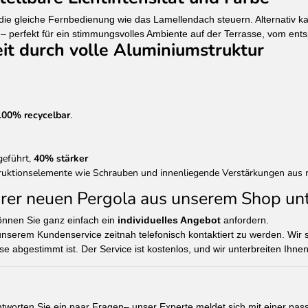
die gleiche Fernbedienung wie das Lamellendach steuern. Alternativ ka
– perfekt für ein stimmungsvolles Ambiente auf der Terrasse, vom ent
it durch volle Aluminiumstruktur
100% recycelbar
.
eführt,
40% stärker
truktionselemente wie Schrauben und innenliegende Verstärkungen aus ro
hrer neuen Pergola aus unserem Shop unt
önnen Sie ganz einfach ein
individuelles Angebot
anfordern.
serem Kundenservice zeitnah telefonisch kontaktiert zu werden. Wir s
sse abgestimmt ist. Der Service ist kostenlos, und wir unterbreiten Ih
ntworten Sie ein paar Fragen– unser Experte meldet sich mit einer pa