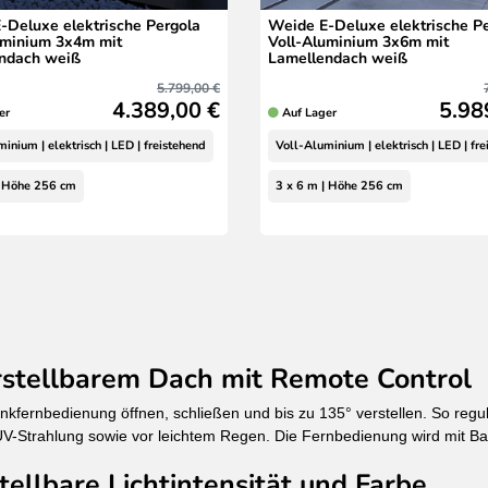
-Deluxe elektrische Pergola
Weide E-Deluxe elektrische P
uminium 3x4m mit
Voll-Aluminium 3x6m mit
ndach weiß
Lamellendach weiß
5.799,00 €
4.389,00 €
5.98
er
Auf Lager
inium | elektrisch | LED | freistehend
Voll-Aluminium | elektrisch | LED | fr
| Höhe 256 cm
3 x 6 m | Höhe 256 cm
erstellbarem Dach mit Remote Control
kfernbedienung öffnen, schließen und bis zu 135° verstellen. So regul
 UV-Strahlung sowie vor leichtem Regen. Die Fernbedienung wird mit Bat
ellbare Lichtintensität und Farbe