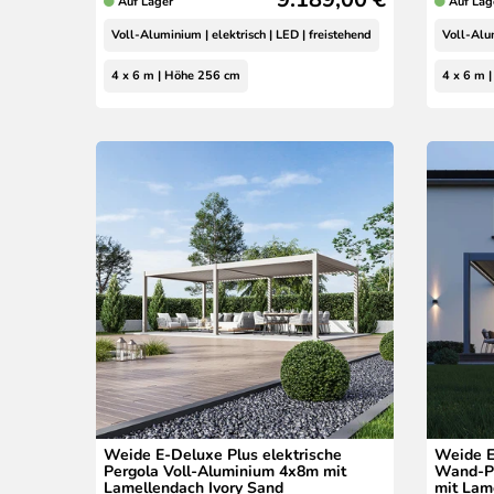
Auf Lager
Auf Lag
Voll-Aluminium | elektrisch | LED | freistehend
Voll-Alum
4 x 6 m | Höhe 256 cm
4 x 6 m 
Weide E-Deluxe Plus elektrische
Weide E
Pergola Voll-Aluminium 4x8m mit
Wand-Pe
Lamellendach Ivory Sand
mit Lam