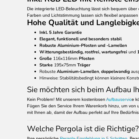
Die integrierte LED-Beleuchtung lässt sich bequem über 
Farben und Lichtstimmung lassen sich flexibel anpassen 
Hohe Qualität und Langlebigke
Inkl. 5 Jahre Garantie
Elegant, funktionell und besonders stabil
Robuste Aluminium-Pfosten und -Lamellen
Witterungsbeständig, rostfrei, wartungsfrei
und
Große
116x116mm
Pfosten
Starke
195x75mm
Träger
Robuste
Aluminium-Lamellen
,
doppelwandig
ausg
Hinweise: Stabilitätsbedingt können kleinere Kons
Sie möchten sich beim Aufbau I
Kein Problem! Mit unserem kostenlosen
Aufbauservic
e k
Fügen Sie den Service Ihrem Warenkorb hinzu, um von un
mit Ihnen ab, damit der Aufbau perfekt auf Ihre Bedürfni
Welche Pergola ist die Richtige?
Ihre persönliche
Pergola-Empfehlung in 5 Schritten
. Bea