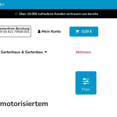
8
s
!
Über 10.000 zufriedene Kunden vertrauen uns bereits
ostenfreie Beratung
Mein
Konto
0,00 €
9 (0) 821 79500 001
Gartenhaus & Gartenbau
Aktionen
Filter
 motorisiertem