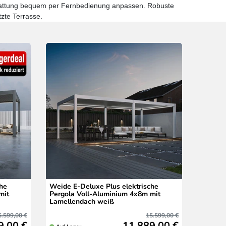
chattung bequem per Fernbedienung anpassen. Robuste
zte Terrasse.
che
Weide E-Deluxe Plus elektrische
mit
Pergola Voll-Aluminium 4x8m mit
Lamellendach weiß
5.599,00 €
15.599,00 €
9,00 €
11.889,00 €