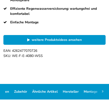
Atmosphäre
Effiziente Regenwasserversickerung: wartungsfrei und
komfortabel
Einfache Montage
weitere Produktvideos ansehen
EAN:
4262477070726
SKU:
WE-F-E-4080-WSS
Daten
Zubehör
Ähnliche Artikel
Hersteller
Montage
FA