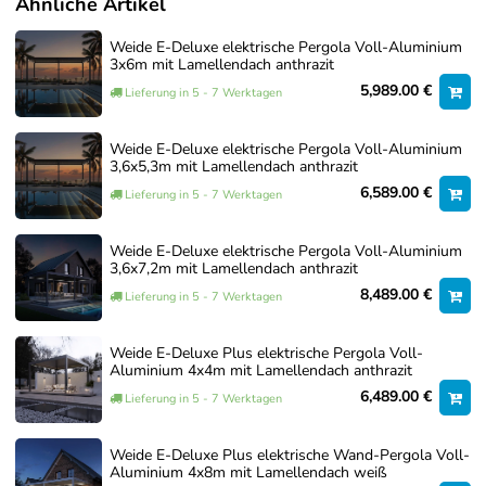
Ähnliche Artikel
die Fundamentarbeiten, sodass Sie sich um nichts kümmern
müssen und Ihre Pergola rundum sorglos in Betrieb
Weide E-Deluxe elektrische Pergola Voll-Aluminium
genommen wird.
3x6m mit Lamellendach anthrazit
5,989.00 €
So erhalten Sie eine passgenaue Lösung für einen
Lieferung in 5 - 7 Werktagen
fachgerechten Aufbau.
Weide E-Deluxe elektrische Pergola Voll-Aluminium
Über unseren Service-Artikel können Sie jederzeit
3,6x5,3m mit Lamellendach anthrazit
unverbindlich ein Angebot anfordern.
6,589.00 €
Lieferung in 5 - 7 Werktagen
Aufbauservice – Individuelles Angebot
Weide E-Deluxe elektrische Pergola Voll-Aluminium
anfordern – 0€
3,6x7,2m mit Lamellendach anthrazit
8,489.00 €
Lieferung in 5 - 7 Werktagen
0,00 €
Jetzt anfragen
Weide E-Deluxe Plus elektrische Pergola Voll-
Aluminium 4x4m mit Lamellendach anthrazit
6,489.00 €
Lieferung in 5 - 7 Werktagen
Weide E-Deluxe Plus elektrische Wand-Pergola Voll-
Aluminium 4x8m mit Lamellendach weiß