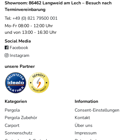
kurze Wege
und eine gleichbleibend
hohe Produktqualität
. Die
Showroom: 86462 Langweid am Lech – Besuch nach
Marke Weide bündelt dabei gezielt Produkte, die funktional
Terminvereinbarung
überzeugen und auf die Anforderungen im europäischen Markt
Tel:
+49 (0) 821 79500 001
abgestimmt sind.
Mo-Fr 08:00 - 12:00 Uhr
Im Gegensatz zu anonymen Importlösungen profitieren Sie von
und von 13:00 - 16:30 Uhr
einem klaren Ansprechpartner, gewachsenen Strukturen und einem
Social Media
Unternehmen, das langfristig hinter seinen Produkten steht.
Facebook
Instagram
EU-Verantwortlicher
unsere Partner
Pegaso Marine Handel und Service GmbH
Weberstrasse
8
86462
Langweid am Lech
Deutschland
service@heimundgarten24.de
+49 821 79500 001
Kategorien
Information
https://www.weide.de/kontakt/
Pergola
Consent-Einstellungen
Pergola Zubehör
Kontakt
Carport
Über uns
Sonnenschutz
Impressum