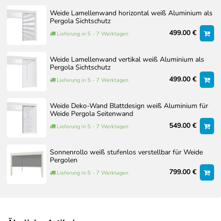
optisch vom tatsächlichen Produkt abweichen, insbesondere
432 kg
bei Lamellentyp und Details. Die mitgelieferte
Weide Lamellenwand horizontal weiß Aluminium als
Pergola Sichtschutz
Aufbauanleitung ist für Ihr Modell maßgeblich.
499.00 €
Lieferung in 5 - 7 Werktagen
Dokumente zum Artikel
Oberfläche
Weide Lamellenwand vertikal weiß Aluminium als
Montageanleitung
SANDPAPIER FINISH
Pergola Sichtschutz
WEISS / RAL
499.00 €
Lieferung in 5 - 7 Werktagen
FARBCODE 9016
Optionaler Aufbauservice
Interpon ©
Pulverbeschichtung
Weide Deko-Wand Blattdesign weiß Aluminium für
Sollten Sie den Aufbau nicht selbst durchführen wollen,
Weide Pergola Seitenwand
bieten wir Ihnen auf Wunsch auch einen professionellen
549.00 €
Lieferung in 5 - 7 Werktagen
Aufbauservice an.
Gemeinsam mit erfahrenen Montagepartnern erstellen wir ein
Sonnenrollo weiß stufenlos verstellbar für Weide
individuelles Angebot, das auf Ihre konkrete Situation vor Ort
Pergolen
abgestimmt ist. Faktoren wie Größe der Pergola, Zubehör,
799.00 €
Lieferung in 5 - 7 Werktagen
Untergrund und Zugänglichkeit werden dabei berücksichtigt.
Unser Aufbauservice wird von erfahrenen Montagepartnern
durchgeführt, die eigens von uns geschult wurden und unsere
Produkte bestens kennen. Auf Wunsch übernehmen wir auch