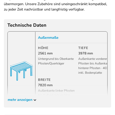
übermorgen. Unsere Zubehöre sind uneingeschränkt kompatibel,
zu jeder Zeit nachrüstbar und langfristig verfügbar.
Technische Daten
Außenmaße
HÖHE
TIEFE
2561 mm
3978 mm
Untergrund bis Oberkante
Außenkante vorderer
Pfosten/Querträger
Pfosten bis Außenkante
hinterer Pfosten · 4030 m
inkl. Bodenplatte
BREITE
7820 mm
Außenkante linker Pfosten
bis Außenkante rechter
mehr anzeigen
Pfosten · 7872 mm inkl.
Bodenplatte