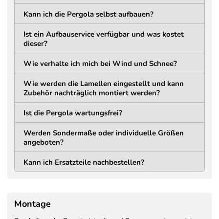
Bodenplatte
Kann ich die Pergola selbst aufbauen?
LÄNGE
BREITE
180 mm (188 mm inkl.
180 mm (188 mm inkl.
Ist ein Aufbauservice verfügbar und was kostet
Abdeckung) mm
Abdeckung) mm
dieser?
STÄRKE
LOCHABSTAND
Wie verhalte ich mich bei Wind und Schnee?
11 mm
154 mm
Wie werden die Lamellen eingestellt und kann
Trägerkonstruktion
Zubehör nachträglich montiert werden?
MATERIAL
HÖHE
Ist die Pergola wartungsfrei?
Aluminium
195 mm
Pulverbeschichtet
Werden Sondermaße oder individuelle Größen
STÄRKE
angeboten?
75 mm
Kann ich Ersatzteile nachbestellen?
Lamellen
MATERIAL
BAUART
Montage
Aluminium
Doppelwandig +
pulverbeschichtet
Verstärkung