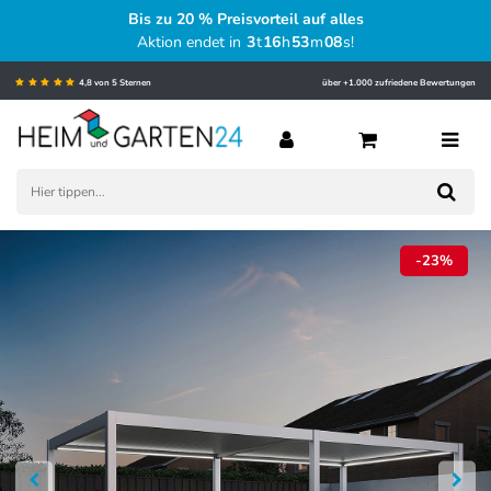
Bis zu 20 % Preisvorteil auf alles
Aktion endet in
3
t
16
h
53
m
07
s
!
4,8 von 5 Sternen
über +1.000 zufriedene Bewertungen
-23%