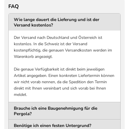
Innenmaße
FAQ
DURCHGANGSHÖHE
DURCHGANGSTIEF
2366 mm
3706 mm
Wie lange dauert die Lieferung und ist der
Versand kostenlos?
Untergrund bis Unterkante
Innenkante bis Innenkant
Trägerkonstruktion
Pfosten, entlang
Lamellenlänge
Der Versand nach Deutschland und Österreich ist
DURCHGANGSBREITE
kostenlos. In die Schweiz ist der Versand
2 mal 3706 mm
kostenpflichtig, die genauen Versandkosten werden im
Innenkante bis Innenkante
Warenkorb angezeigt.
Pfosten, quer zur
Lamellenlänge
Die genaue Verfügbarkeit ist direkt beim jeweiligen
Artikel angegeben. Einen konkreten Liefertermin können
Pfosten
wir nicht vorab nennen, da die Spedition den Termin
direkt mit Ihnen vereinbart und sich vorab bei Ihnen
MATERIAL
QUERSCHNITT
meldet.
Aluminium
136 x 136 mm
Pulverbeschichtet
Brauche ich eine Baugenehmigung für die
HÖHE
WANDSTÄRKE
Pergola?
2550 mm
1,5 mm
Benötige ich einen festen Untergrund?