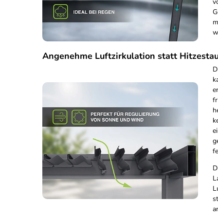
v
G
m
w
Angenehme Luftzirkulation statt Hitzesta
D
k
e
f
h
k
e
g
f
D
L
L
s
a