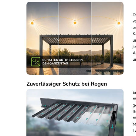
D
v
e
K
u
j
A
u
Zuverlässiger Schutz bei Regen
E
W
g
I
W
M
L