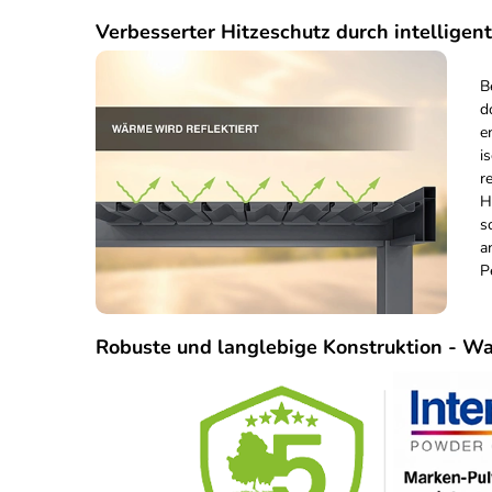
Verbesserter Hitzeschutz durch intelligen
B
d
e
i
r
H
s
a
P
Robuste und langlebige Konstruktion - Wa