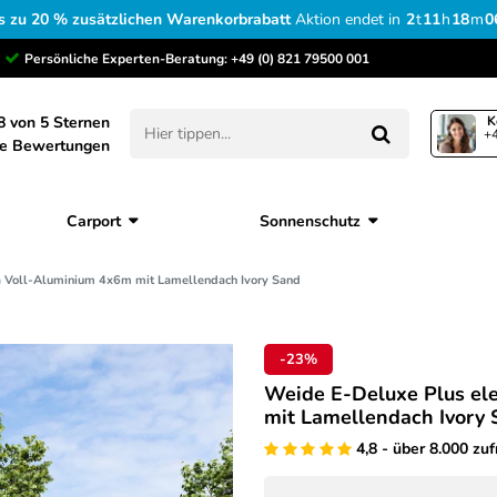
s zu 20 % zusätzlichen Warenkorbrabatt
Aktion endet in
2
t
11
h
18
m
0
Persönliche Experten-Beratung:
+49 (0) 821 79500 001
8 von 5 Sternen
K
+4
ne Bewertungen
Carport
Sonnenschutz
la Voll-Aluminium 4x6m mit Lamellendach Ivory Sand
-23%
Weide E-Deluxe Plus el
mit Lamellendach Ivory
4,8 - über 8.000 zu