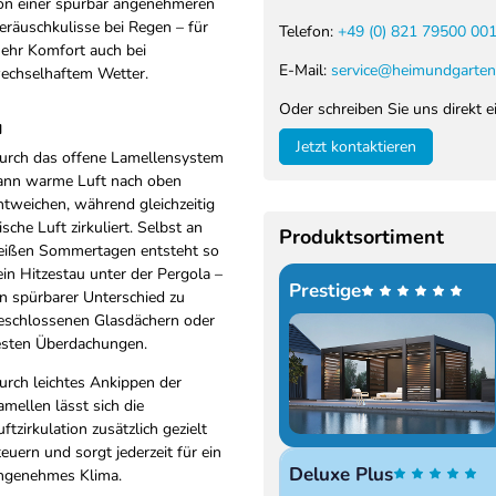
on einer spürbar angenehmeren
eräuschkulisse bei Regen – für
Telefon:
+49 (0) 821 79500 00
ehr Komfort auch bei
E-Mail:
service@heimundgarten
echselhaftem Wetter.
Oder schreiben Sie uns direkt e
u
Jetzt kontaktieren
urch das offene Lamellensystem
ann warme Luft nach oben
ntweichen, während gleichzeitig
rische Luft zirkuliert. Selbst an
Produktsortiment
eißen Sommertagen entsteht so
ein Hitzestau unter der Pergola –
Prestige
in spürbarer Unterschied zu
eschlossenen Glasdächern oder
esten Überdachungen.
urch leichtes Ankippen der
amellen lässt sich die
uftzirkulation zusätzlich gezielt
teuern und sorgt jederzeit für ein
Deluxe Plus
ngenehmes Klima.