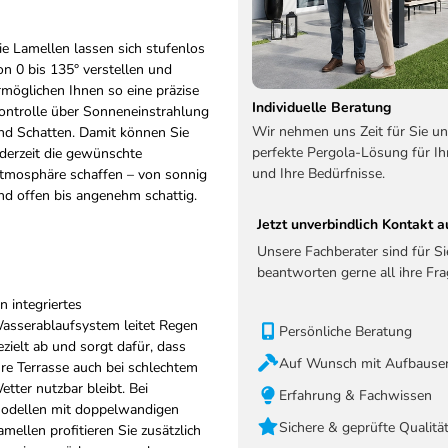
ie Lamellen lassen sich stufenlos
on 0 bis 135° verstellen und
rmöglichen Ihnen so eine präzise
Individuelle Beratung
ontrolle über Sonneneinstrahlung
Wir nehmen uns Zeit für Sie un
nd Schatten. Damit können Sie
perfekte Pergola-Lösung für Ih
ederzeit die gewünschte
und Ihre Bedürfnisse.
tmosphäre schaffen – von sonnig
nd offen bis angenehm schattig.
Jetzt unverbindlich Kontakt
Unsere Fachberater sind für S
beantworten gerne all ihre Fra
in integriertes
asserablaufsystem leitet Regen
Persönliche Beratung
ezielt ab und sorgt dafür, dass
Auf Wunsch mit Aufbauser
hre Terrasse auch bei schlechtem
etter nutzbar bleibt. Bei
Erfahrung & Fachwissen
odellen mit doppelwandigen
Sichere & geprüfte Qualitä
amellen profitieren Sie zusätzlich