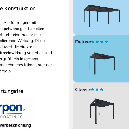
te Konstruktion
ei Ausführungen mit
oppelwandigen Lamellen
ntsteht eine zusätzliche
solierende Wirkung. Diese
Deluxe
eduziert die direkte
itzeeinwirkung von oben und
orgt für ein insgesamt
ngenehmeres Klima unter der
ergola.
Classic
rtungsfrei