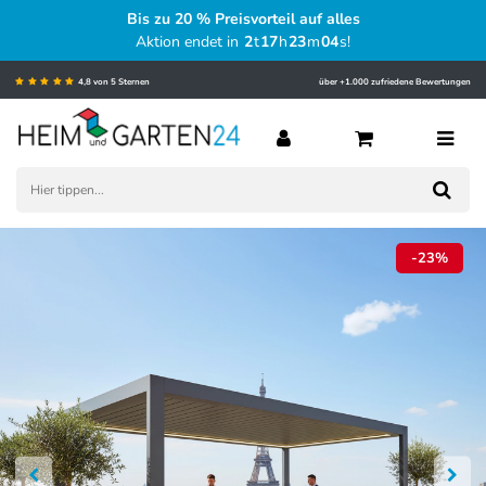
Bis zu 20 % Preisvorteil auf alles
Aktion endet in
2
t
17
h
23
m
02
s
!
4,8 von 5 Sternen
über +1.000 zufriedene Bewertungen
-23%