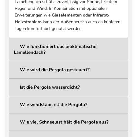
Lamellendach schützt zuverlässig vor Sonne, leichtem
(praxisrelevant)
siehe Tabelle Schneelast)
Regen und Wind. In Kombination mit optionalen
Schneelast Pergola-
bis zu 936 kg/m² (größenabhängig –
Erweiterungen wie
Glaselementen oder Infrarot-
Konstruktion
siehe Tabelle Schneelast)
Heizstrahlern
kann der Außenbereich auch an kühleren
Schneelast
bis zu 207 kg/m² (größenabhängig –
Tagen komfortabel genutzt werden.
Dachlamellen
siehe Tabelle Schneelast)
wählbar: 261,6 cm / 276,6 cm /
Wie funktioniert das bioklimatische
Gesamthöhe
291,6 cm
Lamellendach?
ca. 236,6 cm / 251,6 cm / 266,6 cm
Durchgangshöhe
(abhängig von der gewählten
Wie wird die Pergola gesteuert?
Gesamthöhe)
Integriertes
Ist die Pergola wasserdicht?
Regenwassermanagement mit
Entwässerungssystem
verdeckten Kanälen und
Wasserabfluss über die Pergola-
Wie windstabil ist die Pergola?
Pfosten
LED-Beleuchtung
Linear LED (integriert)
Wie viel Schneelast hält die Pergola aus?
LED Typ
5050 LED Strip
LED Schutzklasse
IP68 (wasserdicht)