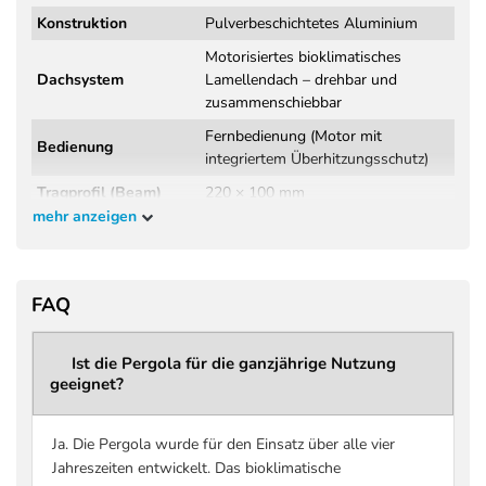
Konstruktion
Pulverbeschichtetes Aluminium
Motorisiertes bioklimatisches
Dachsystem
Lamellendach – drehbar und
zusammenschiebbar
Fernbedienung (Motor mit
Bedienung
integriertem Überhitzungsschutz)
Tragprofil (Beam)
220 × 100 mm
mehr anzeigen
Wandstärke
3,8 mm
Tragprofil
Windklasse 6 (Beaufort 9 – bis 88
Windbeständigkeit
FAQ
km/h)
DIN EN 13561:2015+A1:2004
Norm / Prüfung
(Wind- und Regenprüfung,
Ist die Pergola für die ganzjährige Nutzung
geeignet?
Herstellerangabe)
Regenklasse 2 – getestet bis 56
Regenbeständigkeit
l/m² pro Stunde
Ja. Die Pergola wurde für den Einsatz über alle vier
Jahreszeiten entwickelt. Das bioklimatische
Maximale Schneelast
bis zu 207 kg/m² (größenabhängig –