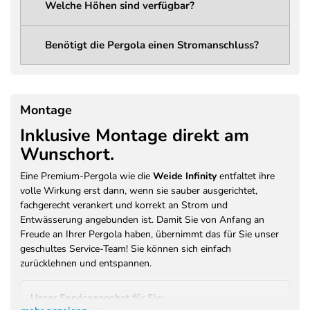
Welche Höhen sind verfügbar?
Lichtleistung
1285 Lumen
Abstrahlwinkel
120°
Benötigt die Pergola einen Stromanschluss?
LED Spannung
12V DC
LED
14,4 W
Leistungsaufnahme
Montage
230V / 50Hz / 400W (Vorbereitung
Inklusive Montage direkt am
Stromanschluss
für Licht und optionales
Wunschort.
Heizsystem)
Farbe
Anthrazit (RAL 7016)
Eine Premium-Pergola wie die
Weide Infinity
entfaltet ihre
volle Wirkung erst dann, wenn sie sauber ausgerichtet,
Pulverbeschichtung –
Beschichtung /
fachgerecht verankert und korrekt an Strom und
Brandschutzklasse A2-s1, d0 (EN
Brandschutz
Entwässerung angebunden ist. Damit Sie von Anfang an
13501)
Freude an Ihrer Pergola haben, übernimmt das für Sie unser
Garantie Motor /
geschultes Service-Team! Sie können sich einfach
3 Jahre Herstellergarantie
Antrieb
zurücklehnen und entspannen.
Garantie Konstruktion
3 Jahre Herstellergarantie auf
/ Beschichtung
Pulverbeschichtung
Unser Serviceangebot für Sie: