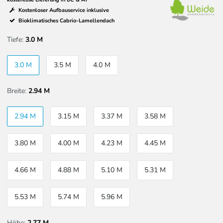
Kostenloser Aufbauservice inklusive
Bioklimatisches Cabrio-Lamellendach
Tiefe:
3.0 M
3.0 M
3.5 M
4.0 M
Breite:
2.94 M
2.94 M
3.15 M
3.37 M
3.58 M
3.80 M
4.00 M
4.23 M
4.45 M
4.66 M
4.88 M
5.10 M
5.31 M
5.53 M
5.74 M
5.96 M
Höhe:
2,77 M