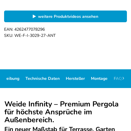
weitere Produktvideos ansehen
EAN:
4262477078296
SKU:
WE-F-I-3029-27-ANT
schreibung
Technische Daten
Hersteller
Montage
FAQ
D
Weide Infinity – Premium Pergola
für höchste Ansprüche im
Außenbereich.
Ein neuer Maßstab für Terrasse, Garten