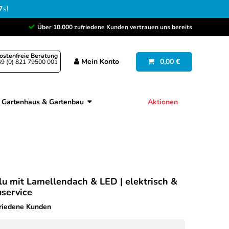
6
s
!
Über 10.000 zufriedene Kunden vertrauen uns bereits
ostenfreie Beratung
Mein
Konto
0,00 €
9 (0) 821 79500 001
Gartenhaus & Gartenbau
Aktionen
lu mit Lamellendach & LED | elektrisch &
uservice
friedene Kunden