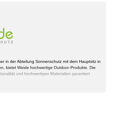
rtner in der Abteilung Sonnenschutz mit dem Hauptsitz in
n, bietet Weide hochwertige Outdoor-Produkte. Die
onalität und hochwertigen Materialien garantiert
chutz. Bauen Sie Ihren Garten, wie Sie ihn haben
 selbst.
rvice GmbH
schland