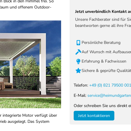
 Blick in den Himmel frei. So
 Raum und offenem Outdoor-
Jetzt unverbindlich Kontakt
Unsere Fachberater sind für S
beantworten gerne all ihre Fra
Persönliche Beratung
Auf Wunsch mit Aufbauser
Erfahrung & Fachwissen
Sichere & geprüfte Qualitä
Telefon:
+49 (0) 821 79500 00
E-Mail:
service@heimundgarten
Oder schreiben Sie uns direkt e
 integrierte Motor verfügt über
Jetzt kontaktieren
trieb ausgelegt. Das System