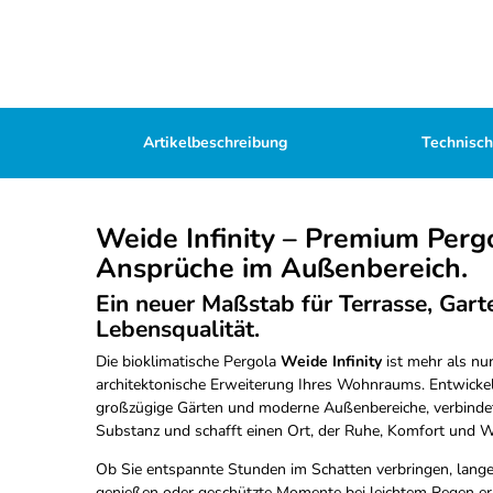
Artikelbeschreibung
Technisc
Weide Infinity – Premium Perg
Ansprüche im Außenbereich.
Ein neuer Maßstab für Terrasse, Gart
Lebensqualität.
Die bioklimatische Pergola
Weide Infinity
ist mehr als nur
architektonische Erweiterung Ihres Wohnraums. Entwickel
großzügige Gärten und moderne Außenbereiche, verbindet s
Substanz und schafft einen Ort, der Ruhe, Komfort und We
Ob Sie entspannte Stunden im Schatten verbringen, lan
genießen oder geschützte Momente bei leichtem Regen er