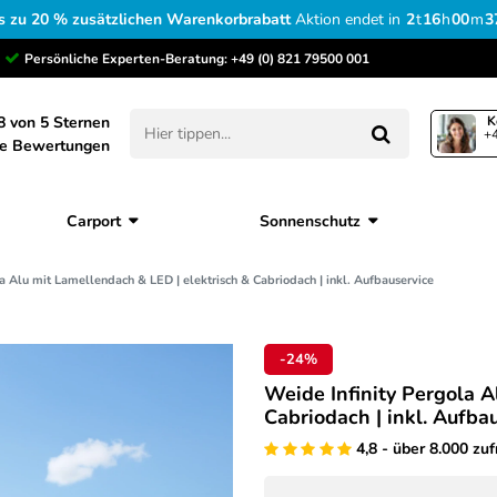
s zu 20 % zusätzlichen Warenkorbrabatt
Aktion endet in
2
t
16
h
00
m
3
Persönliche Experten-Beratung:
+49 (0) 821 79500 001
8 von 5 Sternen
K
+4
ne Bewertungen
Carport
Sonnenschutz
a Alu mit Lamellendach & LED | elektrisch & Cabriodach | inkl. Aufbauservice
-24%
Weide Infinity Pergola A
Cabriodach | inkl. Aufba
4,8 - über 8.000 zu