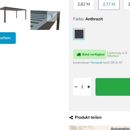
2,62 M
2,77 M
Farbe:
Anthrazit
nsehen
Lieferung in 5
Bald verfügbar
Wochen
kostenloser
Versand
nach DE & AT
Produkt teilen