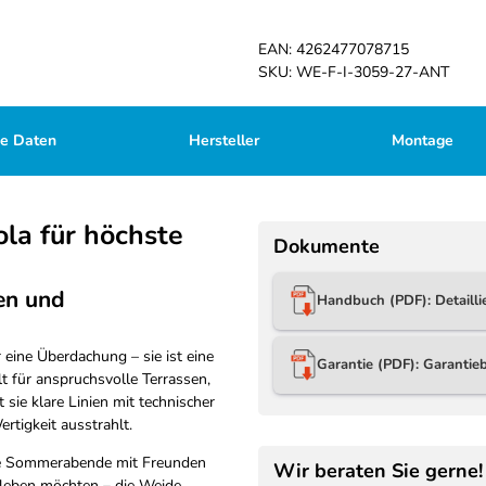
EAN:
4262477078715
SKU:
WE-F-I-3059-27-ANT
he Daten
Hersteller
Montage
ola für höchste
Dokumente
en und
Handbuch (PDF): Detaill
 eine Überdachung – sie ist eine
Garantie (PDF): Garanti
t für anspruchsvolle Terrassen,
ie klare Linien mit technischer
rtigkeit ausstrahlt.
ge Sommerabende mit Freunden
Wir beraten Sie gerne!
leben möchten – die Weide