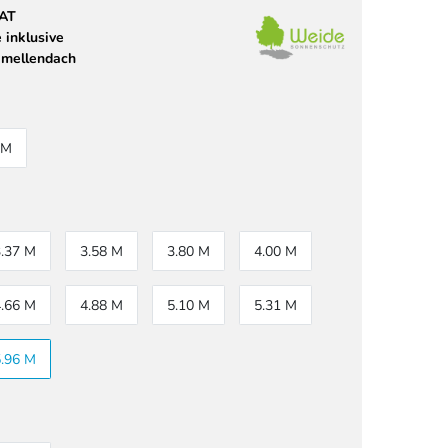
 AT
 inklusive
amellendach
 M
3.37 M
3.58 M
3.80 M
4.00 M
4.66 M
4.88 M
5.10 M
5.31 M
5.96 M