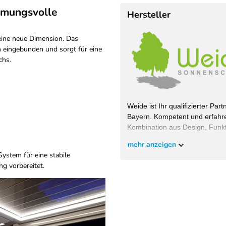
mmungsvolle
Hersteller
 eine neue Dimension. Das
n eingebunden und sorgt für eine
chs.
Weide ist Ihr qualifizierter Pa
Bayern. Kompetent und erfahre
Kombination aus Design, Funkti
Wohlfühlambiente bei bestem S
mehr anzeigen
wollen und überzeugen Sie sich
ystem für eine stabile
g vorbereitet.
EU-Verantwortlicher
Pegaso Marine Handel und Se
Weberstrasse
8
86462
Langweid am Lech
Deut
service@heimundgarten24.de