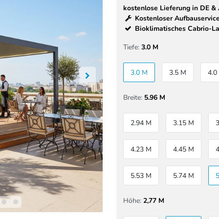
kostenlose Lieferung in DE &
Kostenloser Aufbauservice
Bioklimatisches Cabrio-L
Tiefe:
3.0 M
3.0 M
3.5 M
4.0
Breite:
5.96 M
2.94 M
3.15 M
4.23 M
4.45 M
5.53 M
5.74 M
Höhe:
2,77 M