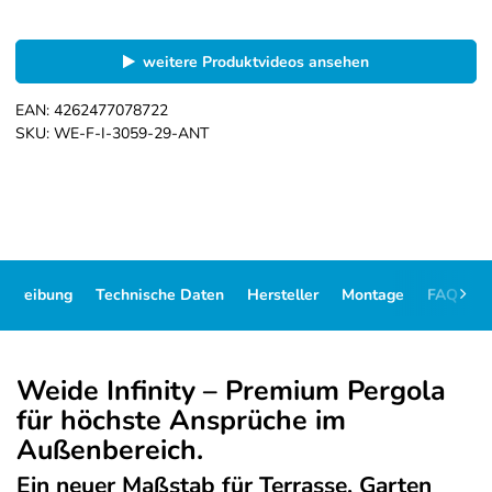
weitere Produktvideos ansehen
EAN:
4262477078722
SKU:
WE-F-I-3059-29-ANT
schreibung
Technische Daten
Hersteller
Montage
FAQ
D
Weide Infinity – Premium Pergola
für höchste Ansprüche im
Außenbereich.
Ein neuer Maßstab für Terrasse, Garten