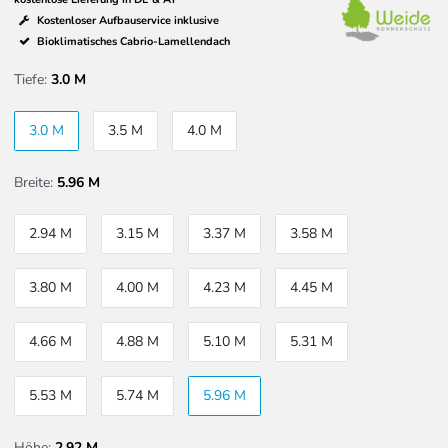
Kostenloser Aufbauservice inklusive
Bioklimatisches Cabrio-Lamellendach
Tiefe:
3.0 M
3.0 M
3.5 M
4.0 M
Breite:
5.96 M
2.94 M
3.15 M
3.37 M
3.58 M
3.80 M
4.00 M
4.23 M
4.45 M
4.66 M
4.88 M
5.10 M
5.31 M
5.53 M
5.74 M
5.96 M
Höhe:
2,92 M