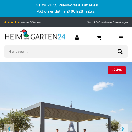
Bis zu 20 % Preisvorteil auf alles
Aktion endet in
2
t
06
h
28
m
24
s
!
4,8 von 5 Sternen
über +1.000 zufriedene Bewertungen
-24%