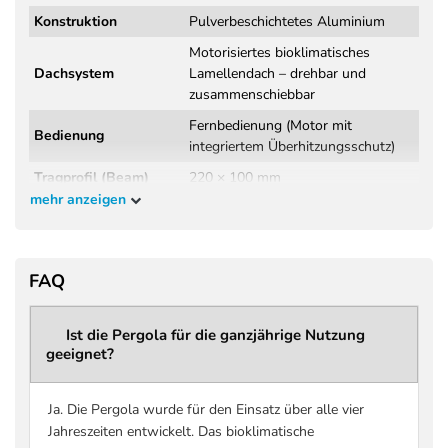
Konstruktion
Pulverbeschichtetes Aluminium
Motorisiertes bioklimatisches
Dachsystem
Lamellendach – drehbar und
zusammenschiebbar
Fernbedienung (Motor mit
Bedienung
integriertem Überhitzungsschutz)
Tragprofil (Beam)
220 × 100 mm
mehr anzeigen
Wandstärke
3,8 mm
Tragprofil
Windklasse 6 (Beaufort 9 – bis 88
Windbeständigkeit
FAQ
km/h)
DIN EN 13561:2015+A1:2004
Norm / Prüfung
(Wind- und Regenprüfung,
Ist die Pergola für die ganzjährige Nutzung
geeignet?
Herstellerangabe)
Regenklasse 2 – getestet bis 56
Regenbeständigkeit
l/m² pro Stunde
Ja. Die Pergola wurde für den Einsatz über alle vier
Jahreszeiten entwickelt. Das bioklimatische
Maximale Schneelast
bis zu 207 kg/m² (größenabhängig –