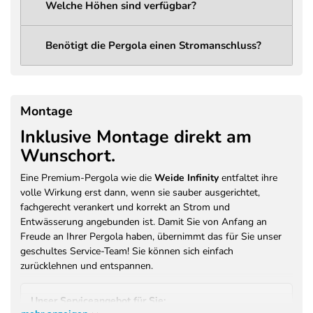
Welche Höhen sind verfügbar?
Lichtleistung
1285 Lumen
Abstrahlwinkel
120°
Benötigt die Pergola einen Stromanschluss?
LED Spannung
12V DC
LED
14,4 W
Leistungsaufnahme
Montage
230V / 50Hz / 400W (Vorbereitung
Inklusive Montage direkt am
Stromanschluss
für Licht und optionales
Wunschort.
Heizsystem)
Farbe
Anthrazit (RAL 7016)
Eine Premium-Pergola wie die
Weide Infinity
entfaltet ihre
volle Wirkung erst dann, wenn sie sauber ausgerichtet,
Pulverbeschichtung –
Beschichtung /
fachgerecht verankert und korrekt an Strom und
Brandschutzklasse A2-s1, d0 (EN
Brandschutz
Entwässerung angebunden ist. Damit Sie von Anfang an
13501)
Freude an Ihrer Pergola haben, übernimmt das für Sie unser
Garantie Motor /
geschultes Service-Team! Sie können sich einfach
3 Jahre Herstellergarantie
Antrieb
zurücklehnen und entspannen.
Garantie Konstruktion
3 Jahre Herstellergarantie auf
/ Beschichtung
Pulverbeschichtung
Unser Serviceangebot für Sie: