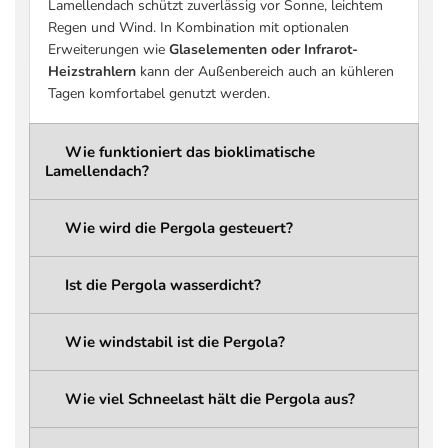
Lamellendach schützt zuverlässig vor Sonne, leichtem
(praxisrelevant)
siehe Tabelle Schneelast)
Regen und Wind. In Kombination mit optionalen
Schneelast Pergola-
bis zu 936 kg/m² (größenabhängig –
Erweiterungen wie
Glaselementen oder Infrarot-
Konstruktion
siehe Tabelle Schneelast)
Heizstrahlern
kann der Außenbereich auch an kühleren
Schneelast
bis zu 207 kg/m² (größenabhängig –
Tagen komfortabel genutzt werden.
Dachlamellen
siehe Tabelle Schneelast)
wählbar: 261,6 cm / 276,6 cm /
Wie funktioniert das bioklimatische
Gesamthöhe
291,6 cm
Lamellendach?
ca. 236,6 cm / 251,6 cm / 266,6 cm
Durchgangshöhe
(abhängig von der gewählten
Wie wird die Pergola gesteuert?
Gesamthöhe)
Integriertes
Ist die Pergola wasserdicht?
Regenwassermanagement mit
Entwässerungssystem
verdeckten Kanälen und
Wasserabfluss über die Pergola-
Wie windstabil ist die Pergola?
Pfosten
LED-Beleuchtung
Linear LED (integriert)
Wie viel Schneelast hält die Pergola aus?
LED Typ
5050 LED Strip
LED Schutzklasse
IP68 (wasserdicht)