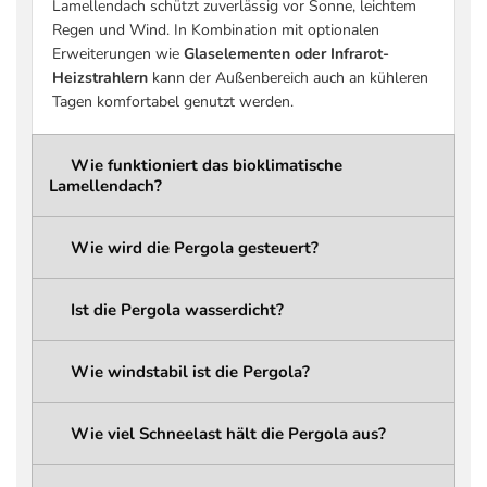
Lamellendach schützt zuverlässig vor Sonne, leichtem
(praxisrelevant)
siehe Tabelle Schneelast)
Regen und Wind. In Kombination mit optionalen
Schneelast Pergola-
bis zu 936 kg/m² (größenabhängig –
Erweiterungen wie
Glaselementen oder Infrarot-
Konstruktion
siehe Tabelle Schneelast)
Heizstrahlern
kann der Außenbereich auch an kühleren
Schneelast
bis zu 207 kg/m² (größenabhängig –
Tagen komfortabel genutzt werden.
Dachlamellen
siehe Tabelle Schneelast)
wählbar: 261,6 cm / 276,6 cm /
Wie funktioniert das bioklimatische
Gesamthöhe
291,6 cm
Lamellendach?
ca. 236,6 cm / 251,6 cm / 266,6 cm
Durchgangshöhe
(abhängig von der gewählten
Wie wird die Pergola gesteuert?
Gesamthöhe)
Integriertes
Ist die Pergola wasserdicht?
Regenwassermanagement mit
Entwässerungssystem
verdeckten Kanälen und
Wasserabfluss über die Pergola-
Wie windstabil ist die Pergola?
Pfosten
LED-Beleuchtung
Linear LED (integriert)
Wie viel Schneelast hält die Pergola aus?
LED Typ
5050 LED Strip
LED Schutzklasse
IP68 (wasserdicht)