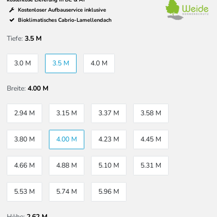
Kostenloser Aufbauservice inklusive
Bioklimatisches Cabrio-Lamellendach
Tiefe:
3.5 M
3.0 M
3.5 M
4.0 M
Breite:
4.00 M
2.94 M
3.15 M
3.37 M
3.58 M
3.80 M
4.00 M
4.23 M
4.45 M
4.66 M
4.88 M
5.10 M
5.31 M
5.53 M
5.74 M
5.96 M
Höhe:
2,62 M