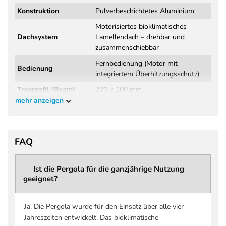
Konstruktion
Pulverbeschichtetes Aluminium
Motorisiertes bioklimatisches
Dachsystem
Lamellendach – drehbar und
zusammenschiebbar
Fernbedienung (Motor mit
Bedienung
integriertem Überhitzungsschutz)
Tragprofil (Beam)
220 × 100 mm
mehr anzeigen
Wandstärke
3,8 mm
Tragprofil
Windklasse 6 (Beaufort 9 – bis 88
Windbeständigkeit
FAQ
km/h)
DIN EN 13561:2015+A1:2004
Norm / Prüfung
(Wind- und Regenprüfung,
Ist die Pergola für die ganzjährige Nutzung
geeignet?
Herstellerangabe)
Regenklasse 2 – getestet bis 56
Regenbeständigkeit
l/m² pro Stunde
Ja. Die Pergola wurde für den Einsatz über alle vier
Jahreszeiten entwickelt. Das bioklimatische
Maximale Schneelast
bis zu 207 kg/m² (größenabhängig –