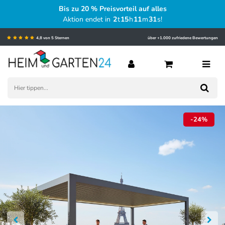
Bis zu 20 % Preisvorteil auf alles
Aktion endet in
2
t
15
h
11
m
30
s
!
4,8 von 5 Sternen
über +1.000 zufriedene Bewertungen
-24%