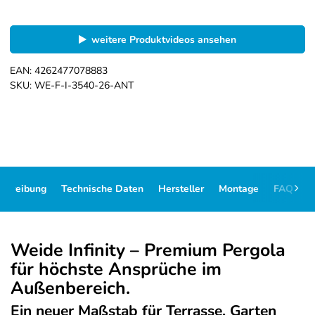
weitere Produktvideos ansehen
EAN:
4262477078883
SKU:
WE-F-I-3540-26-ANT
schreibung
Technische Daten
Hersteller
Montage
FAQ
D
Weide Infinity – Premium Pergola
für höchste Ansprüche im
Außenbereich.
Ein neuer Maßstab für Terrasse, Garten