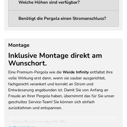
Welche Höhen sind verfügbar?
Lichtleistung
1285 Lumen
Abstrahlwinkel
120°
Benötigt die Pergola einen Stromanschluss?
LED Spannung
12V DC
LED
14,4 W
Leistungsaufnahme
Montage
230V / 50Hz / 400W (Vorbereitung
Inklusive Montage direkt am
Stromanschluss
für Licht und optionales
Wunschort.
Heizsystem)
Farbe
Anthrazit (RAL 7016)
Eine Premium-Pergola wie die
Weide Infinity
entfaltet ihre
volle Wirkung erst dann, wenn sie sauber ausgerichtet,
Pulverbeschichtung –
Beschichtung /
fachgerecht verankert und korrekt an Strom und
Brandschutzklasse A2-s1, d0 (EN
Brandschutz
Entwässerung angebunden ist. Damit Sie von Anfang an
13501)
Freude an Ihrer Pergola haben, übernimmt das für Sie unser
Garantie Motor /
geschultes Service-Team! Sie können sich einfach
3 Jahre Herstellergarantie
Antrieb
zurücklehnen und entspannen.
Garantie Konstruktion
3 Jahre Herstellergarantie auf
/ Beschichtung
Pulverbeschichtung
Unser Serviceangebot für Sie: