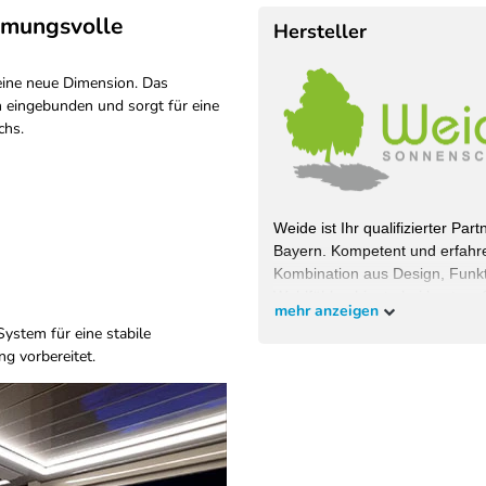
mmungsvolle
Hersteller
 eine neue Dimension. Das
n eingebunden und sorgt für eine
chs.
Weide ist Ihr qualifizierter Pa
Bayern. Kompetent und erfahre
Kombination aus Design, Funkti
Wohlfühlambiente bei bestem S
mehr anzeigen
wollen und überzeugen Sie sich
ystem für eine stabile
g vorbereitet.
EU-Verantwortlicher
Pegaso Marine Handel und Se
Weberstrasse
8
86462
Langweid am Lech
Deut
service@heimundgarten24.de