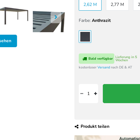
2,62 M
2,77 M
Farbe:
Anthrazit
nsehen
Lieferung in 5
Bald verfügbar
Wochen
kostenloser
Versand
nach DE & AT
Produkt teilen