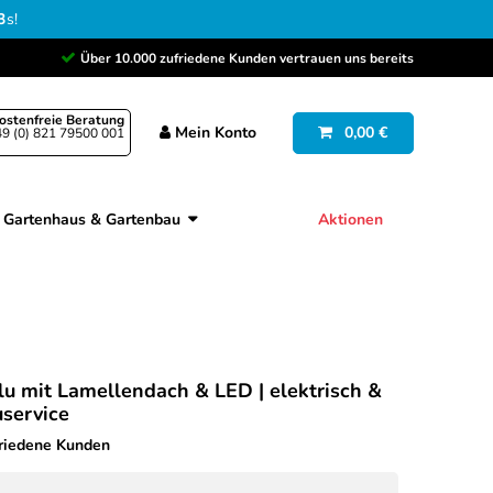
2
s
!
Über 10.000 zufriedene Kunden vertrauen uns bereits
ostenfreie Beratung
Mein
Konto
0,00 €
9 (0) 821 79500 001
Gartenhaus & Gartenbau
Aktionen
lu mit Lamellendach & LED | elektrisch &
uservice
friedene Kunden