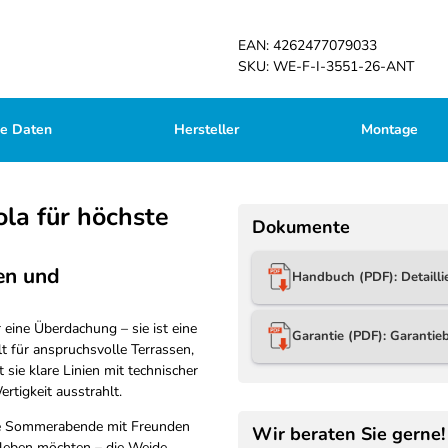
EAN:
4262477079033
SKU:
WE-F-I-3551-26-ANT
he Daten
Hersteller
Montage
ola für höchste
Dokumente
en und
Handbuch (PDF): Detaill
 eine Überdachung – sie ist eine
Garantie (PDF): Garanti
t für anspruchsvolle Terrassen,
ie klare Linien mit technischer
rtigkeit ausstrahlt.
ge Sommerabende mit Freunden
Wir beraten Sie gerne!
leben möchten – die Weide