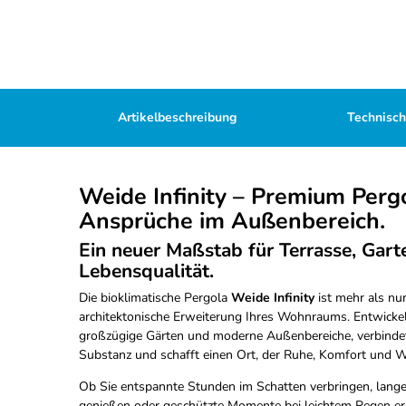
Artikelbeschreibung
Technisc
Weide Infinity – Premium Perg
Ansprüche im Außenbereich.
Ein neuer Maßstab für Terrasse, Gart
Lebensqualität.
Die bioklimatische Pergola
Weide Infinity
ist mehr als nur
architektonische Erweiterung Ihres Wohnraums. Entwickel
großzügige Gärten und moderne Außenbereiche, verbindet s
Substanz und schafft einen Ort, der Ruhe, Komfort und We
Ob Sie entspannte Stunden im Schatten verbringen, lan
genießen oder geschützte Momente bei leichtem Regen er