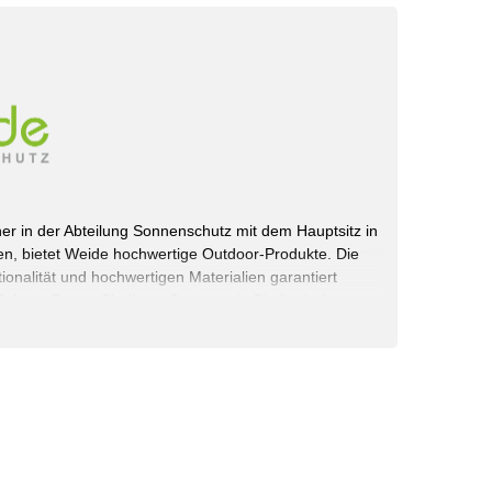
rtner in der Abteilung Sonnenschutz mit dem Hauptsitz in
n, bietet Weide hochwertige Outdoor-Produkte. Die
onalität und hochwertigen Materialien garantiert
chutz. Bauen Sie Ihren Garten, wie Sie ihn haben
 selbst.
rvice GmbH
schland