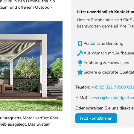
 Blick in den Himmel frei. So
 Raum und offenem Outdoor-
Jetzt unverbindlich Kontakt
Unsere Fachberater sind für S
beantworten gerne all ihre Fra
Persönliche Beratung
Auf Wunsch mit Aufbauser
Erfahrung & Fachwissen
Sichere & geprüfte Qualitä
Telefon:
+49 (0) 821 79500 00
E-Mail:
service@heimundgarten
Oder schreiben Sie uns direkt e
 integrierte Motor verfügt über
Jetzt kontaktieren
trieb ausgelegt. Das System