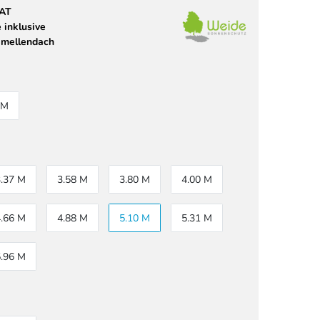
 AT
 inklusive
amellendach
 M
3.37 M
3.58 M
3.80 M
4.00 M
4.66 M
4.88 M
5.10 M
5.31 M
5.96 M