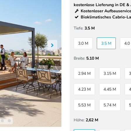
kostenlose Lieferung in DE &
Kostenloser Aufbauservice
Bioklimatisches Cabrio-L
Tiefe:
3.5 M
3.0 M
3.5 M
4.0
Breite:
5.10 M
2.94 M
3.15 M
4.23 M
4.45 M
5.53 M
5.74 M
Höhe:
2,62 M