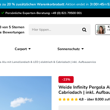
s zu 20 % zusätzlichen Warenkorbrabatt
Aktion endet in
3
t
00
h
45
m
5
Persönliche Experten-Beratung:
+49 (0) 821 79500 001
8 von 5 Sternen
K
+4
ne Bewertungen
Carport
Sonnenschutz
a Alu mit Lamellendach & LED | elektrisch & Cabriodach | inkl. Aufbauservice
-23%
Weide Infinity Pergola A
Cabriodach | inkl. Aufba
4,8 - über 8.000 zu