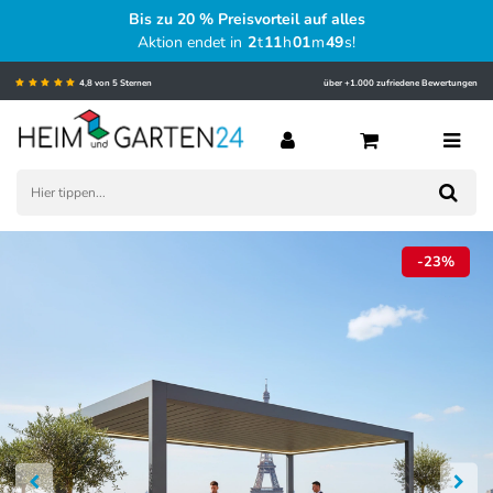
Bis zu 20 % Preisvorteil auf alles
Aktion endet in
2
t
11
h
01
m
48
s
!
4,8 von 5 Sternen
über +1.000 zufriedene Bewertungen
-23%