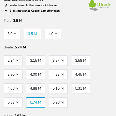
Kostenloser Aufbauservice inklusive
Bioklimatisches Cabrio-Lamellendach
Tiefe:
3.5 M
3.0 M
3.5 M
4.0 M
Breite:
5.74 M
2.94 M
3.15 M
3.37 M
3.58 M
3.80 M
4.00 M
4.23 M
4.45 M
4.66 M
4.88 M
5.10 M
5.31 M
5.53 M
5.74 M
5.96 M
Höhe:
2,92 M