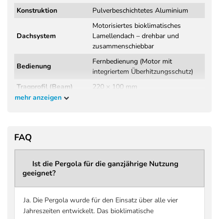
Konstruktion
Pulverbeschichtetes Aluminium
Motorisiertes bioklimatisches
Dachsystem
Lamellendach – drehbar und
zusammenschiebbar
Fernbedienung (Motor mit
Bedienung
integriertem Überhitzungsschutz)
Tragprofil (Beam)
220 × 100 mm
mehr anzeigen
Wandstärke
3,8 mm
Tragprofil
Windklasse 6 (Beaufort 9 – bis 88
Windbeständigkeit
FAQ
km/h)
DIN EN 13561:2015+A1:2004
Norm / Prüfung
(Wind- und Regenprüfung,
Ist die Pergola für die ganzjährige Nutzung
geeignet?
Herstellerangabe)
Regenklasse 2 – getestet bis 56
Regenbeständigkeit
l/m² pro Stunde
Ja. Die Pergola wurde für den Einsatz über alle vier
Jahreszeiten entwickelt. Das bioklimatische
Maximale Schneelast
bis zu 207 kg/m² (größenabhängig –