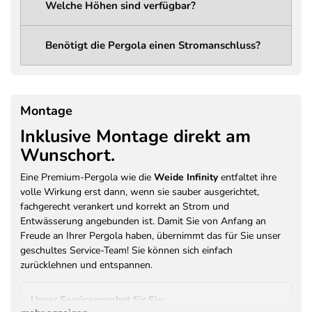
Welche Höhen sind verfügbar?
Lichtleistung
1285 Lumen
Abstrahlwinkel
120°
Benötigt die Pergola einen Stromanschluss?
LED Spannung
12V DC
LED
14,4 W
Leistungsaufnahme
Montage
230V / 50Hz / 400W (Vorbereitung
Inklusive Montage direkt am
Stromanschluss
für Licht und optionales
Wunschort.
Heizsystem)
Farbe
Anthrazit (RAL 7016)
Eine Premium-Pergola wie die
Weide Infinity
entfaltet ihre
volle Wirkung erst dann, wenn sie sauber ausgerichtet,
Pulverbeschichtung –
Beschichtung /
fachgerecht verankert und korrekt an Strom und
Brandschutzklasse A2-s1, d0 (EN
Brandschutz
Entwässerung angebunden ist. Damit Sie von Anfang an
13501)
Freude an Ihrer Pergola haben, übernimmt das für Sie unser
Garantie Motor /
geschultes Service-Team! Sie können sich einfach
3 Jahre Herstellergarantie
Antrieb
zurücklehnen und entspannen.
Garantie Konstruktion
3 Jahre Herstellergarantie auf
/ Beschichtung
Pulverbeschichtung
Unser Serviceangebot für Sie: