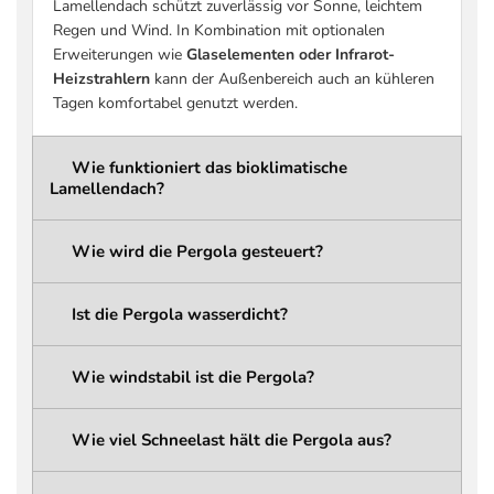
Lamellendach schützt zuverlässig vor Sonne, leichtem
(praxisrelevant)
siehe Tabelle Schneelast)
Regen und Wind. In Kombination mit optionalen
Schneelast Pergola-
bis zu 936 kg/m² (größenabhängig –
Erweiterungen wie
Glaselementen oder Infrarot-
Konstruktion
siehe Tabelle Schneelast)
Heizstrahlern
kann der Außenbereich auch an kühleren
Schneelast
bis zu 207 kg/m² (größenabhängig –
Tagen komfortabel genutzt werden.
Dachlamellen
siehe Tabelle Schneelast)
wählbar: 261,6 cm / 276,6 cm /
Wie funktioniert das bioklimatische
Gesamthöhe
291,6 cm
Lamellendach?
ca. 236,6 cm / 251,6 cm / 266,6 cm
Durchgangshöhe
(abhängig von der gewählten
Wie wird die Pergola gesteuert?
Gesamthöhe)
Integriertes
Ist die Pergola wasserdicht?
Regenwassermanagement mit
Entwässerungssystem
verdeckten Kanälen und
Wasserabfluss über die Pergola-
Wie windstabil ist die Pergola?
Pfosten
LED-Beleuchtung
Linear LED (integriert)
Wie viel Schneelast hält die Pergola aus?
LED Typ
5050 LED Strip
LED Schutzklasse
IP68 (wasserdicht)