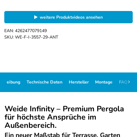
weitere Produktvideos ansehen
EAN:
4262477079149
SKU:
WE-F-I-3557-29-ANT
schreibung
Technische Daten
Hersteller
Montage
FAQ
D
Weide Infinity – Premium Pergola
für höchste Ansprüche im
Außenbereich.
Ein neuer Maßstab für Terrasse, Garten