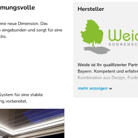
mmungsvolle
Hersteller
 eine neue Dimension. Das
n eingebunden und sorgt für eine
chs.
Weide ist Ihr qualifizierter Pa
Bayern. Kompetent und erfahre
Kombination aus Design, Funkti
Wohlfühlambiente bei bestem S
mehr anzeigen
wollen und überzeugen Sie sich
ystem für eine stabile
g vorbereitet.
EU-Verantwortlicher
Pegaso Marine Handel und Se
Weberstrasse
8
86462
Langweid am Lech
Deut
service@heimundgarten24.de