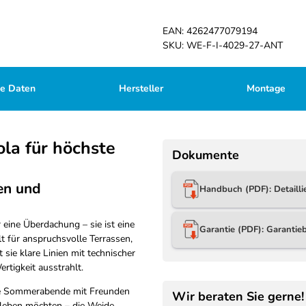
EAN:
4262477079194
SKU:
WE-F-I-4029-27-ANT
he Daten
Hersteller
Montage
ola für höchste
Dokumente
en und
Handbuch (PDF): Detaill
 eine Überdachung – sie ist eine
Garantie (PDF): Garanti
t für anspruchsvolle Terrassen,
ie klare Linien mit technischer
rtigkeit ausstrahlt.
ge Sommerabende mit Freunden
Wir beraten Sie gerne!
leben möchten – die Weide