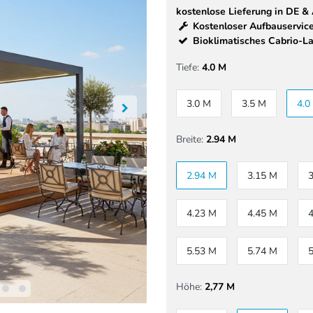
kostenlose Lieferung in DE &
Kostenloser Aufbauservice
Bioklimatisches Cabrio-L
Tiefe:
4.0 M
3.0 M
3.5 M
4.0
Breite:
2.94 M
2.94 M
3.15 M
4.23 M
4.45 M
5.53 M
5.74 M
Höhe:
2,77 M