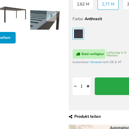
2,62 M
2,77 M
Farbe:
Anthrazit
nsehen
Lieferung in 5
Bald verfügbar
Wochen
kostenloser
Versand
nach DE & AT
Produkt teilen