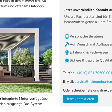
 Blick in den Himmel frei. So
 Raum und offenem Outdoor-
Jetzt unverbindlich Kontakt
Unsere Fachberater sind für S
beantworten gerne all ihre Fra
Persönliche Beratung
Auf Wunsch mit Aufbauser
Erfahrung & Fachwissen
Sichere & geprüfte Qualitä
Telefon:
+49 (0) 821 79500 00
E-Mail:
service@heimundgarten
Oder schreiben Sie uns direkt e
 integrierte Motor verfügt über
Jetzt kontaktieren
trieb ausgelegt. Das System