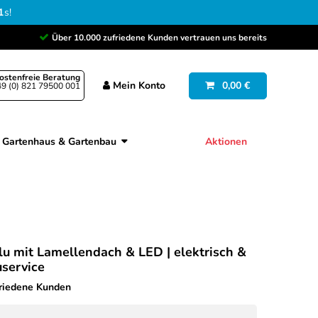
0
s
!
Über 10.000 zufriedene Kunden vertrauen uns bereits
ostenfreie Beratung
Mein
Konto
0,00 €
9 (0) 821 79500 001
Gartenhaus & Gartenbau
Aktionen
lu mit Lamellendach & LED | elektrisch &
uservice
friedene Kunden