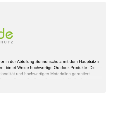
rtner in der Abteilung Sonnenschutz mit dem Hauptsitz in
n, bietet Weide hochwertige Outdoor-Produkte. Die
onalität und hochwertigen Materialien garantiert
chutz. Bauen Sie Ihren Garten, wie Sie ihn haben
 selbst.
rvice GmbH
schland