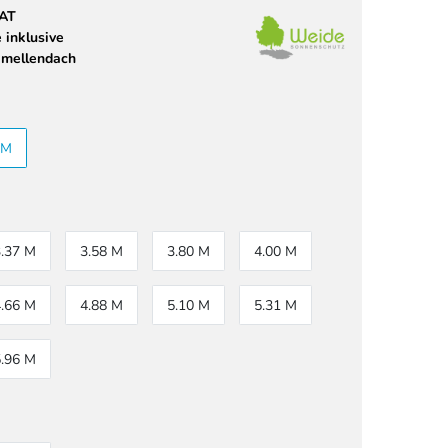
 AT
 inklusive
amellendach
 M
3.37 M
3.58 M
3.80 M
4.00 M
4.66 M
4.88 M
5.10 M
5.31 M
5.96 M