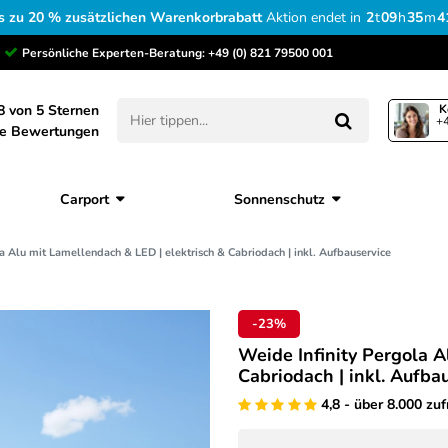
s zu 20 % zusätzlichen Warenkorbrabatt
Aktion endet in
2
t
09
h
35
m
4
Persönliche Experten-Beratung:
+49 (0) 821 79500 001
8 von 5 Sternen
K
+4
ne Bewertungen
Carport
Sonnenschutz
a Alu mit Lamellendach & LED | elektrisch & Cabriodach | inkl. Aufbauservice
-23%
Weide Infinity Pergola A
Cabriodach | inkl. Aufba
4,8 - über 8.000 zu