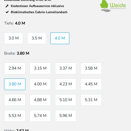
Kostenloser Aufbauservice inklusive
Bioklimatisches Cabrio-Lamellendach
Tiefe:
4.0 M
3.0 M
3.5 M
4.0 M
Breite:
3.80 M
2.94 M
3.15 M
3.37 M
3.58 M
3.80 M
4.00 M
4.23 M
4.45 M
4.66 M
4.88 M
5.10 M
5.31 M
5.53 M
5.74 M
5.96 M
Höhe:
2,62 M