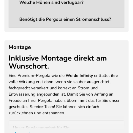
Welche Höhen sind verfügbar?
Lichtleistung
1285 Lumen
Abstrahlwinkel
120°
Benötigt die Pergola einen Stromanschluss?
LED Spannung
12V DC
LED
14,4 W
Leistungsaufnahme
Montage
230V / 50Hz / 400W (Vorbereitung
Inklusive Montage direkt am
Stromanschluss
für Licht und optionales
Wunschort.
Heizsystem)
Farbe
Anthrazit (RAL 7016)
Eine Premium-Pergola wie die
Weide Infinity
entfaltet ihre
volle Wirkung erst dann, wenn sie sauber ausgerichtet,
Pulverbeschichtung –
Beschichtung /
fachgerecht verankert und korrekt an Strom und
Brandschutzklasse A2-s1, d0 (EN
Brandschutz
Entwässerung angebunden ist. Damit Sie von Anfang an
13501)
Freude an Ihrer Pergola haben, übernimmt das für Sie unser
Garantie Motor /
geschultes Service-Team! Sie können sich einfach
3 Jahre Herstellergarantie
Antrieb
zurücklehnen und entspannen.
Garantie Konstruktion
3 Jahre Herstellergarantie auf
/ Beschichtung
Pulverbeschichtung
Unser Serviceangebot für Sie: