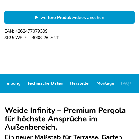
weitere Produktvideos ansehen
EAN:
4262477079309
SKU:
WE-F-I-4038-26-ANT
schreibung
Technische Daten
Hersteller
Montage
FAQ
D
Weide Infinity – Premium Pergola
für höchste Ansprüche im
Außenbereich.
Ein neuer Maßstab für Terrasse, Garten