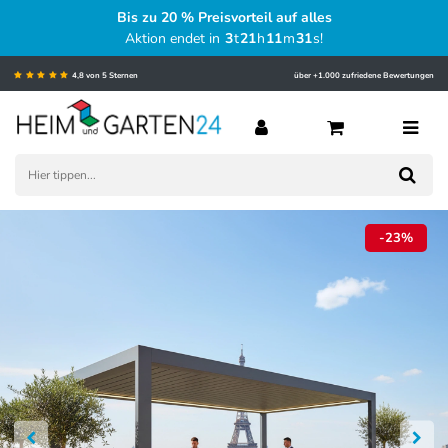
Bis zu 20 % Preisvorteil auf alles
Aktion endet in
3
t
21
h
11
m
30
s
!
4,8 von 5 Sternen
über +1.000 zufriedene Bewertungen
-23%