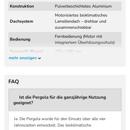
Konstruktion
Pulverbeschichtetes Aluminium
Motorisiertes bioklimatisches
Dachsystem
Lamellendach – drehbar und
zusammenschiebbar
Fernbedienung (Motor mit
Bedienung
integriertem Überhitzungsschutz)
Tragprofil (Beam)
220 × 100 mm
mehr anzeigen
Wandstärke
3,8 mm
Tragprofil
Windklasse 6 (Beaufort 9 – bis 88
Windbeständigkeit
FAQ
km/h)
DIN EN 13561:2015+A1:2004
Norm / Prüfung
(Wind- und Regenprüfung,
Ist die Pergola für die ganzjährige Nutzung
geeignet?
Herstellerangabe)
Regenklasse 2 – getestet bis 56
Regenbeständigkeit
l/m² pro Stunde
Ja. Die Pergola wurde für den Einsatz über alle vier
Jahreszeiten entwickelt. Das bioklimatische
Maximale Schneelast
bis zu 207 kg/m² (größenabhängig –