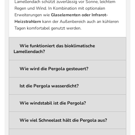
Lamellendach schützt zuverlässig vor Sonne, leichtem
(praxisrelevant)
siehe Tabelle Schneelast)
Regen und Wind. In Kombination mit optionalen
Schneelast Pergola-
bis zu 936 kg/m² (größenabhängig –
Erweiterungen wie
Glaselementen oder Infrarot-
Konstruktion
siehe Tabelle Schneelast)
Heizstrahlern
kann der Außenbereich auch an kühleren
Schneelast
bis zu 207 kg/m² (größenabhängig –
Tagen komfortabel genutzt werden.
Dachlamellen
siehe Tabelle Schneelast)
wählbar: 261,6 cm / 276,6 cm /
Wie funktioniert das bioklimatische
Gesamthöhe
291,6 cm
Lamellendach?
ca. 236,6 cm / 251,6 cm / 266,6 cm
Durchgangshöhe
(abhängig von der gewählten
Wie wird die Pergola gesteuert?
Gesamthöhe)
Integriertes
Ist die Pergola wasserdicht?
Regenwassermanagement mit
Entwässerungssystem
verdeckten Kanälen und
Wasserabfluss über die Pergola-
Wie windstabil ist die Pergola?
Pfosten
LED-Beleuchtung
Linear LED (integriert)
Wie viel Schneelast hält die Pergola aus?
LED Typ
5050 LED Strip
LED Schutzklasse
IP68 (wasserdicht)