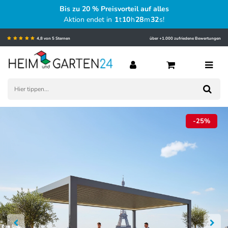
Bis zu 20 % Preisvorteil auf alles
Aktion endet in
1
t
10
h
28
m
30
s
!
4,8 von 5 Sternen
über +1.000 zufriedene Bewertungen
-25%