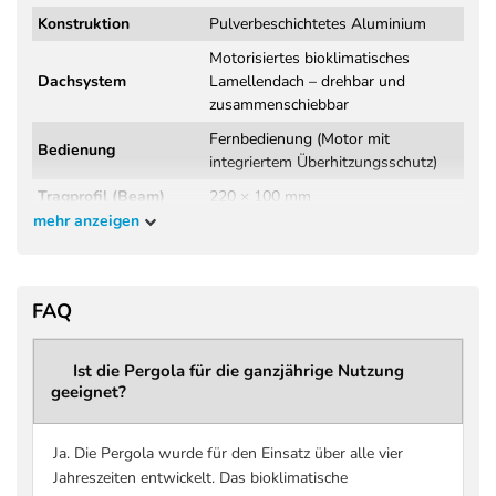
Konstruktion
Pulverbeschichtetes Aluminium
Motorisiertes bioklimatisches
Dachsystem
Lamellendach – drehbar und
zusammenschiebbar
Fernbedienung (Motor mit
Bedienung
integriertem Überhitzungsschutz)
Tragprofil (Beam)
220 × 100 mm
mehr anzeigen
Wandstärke
3,8 mm
Tragprofil
Windklasse 6 (Beaufort 9 – bis 88
Windbeständigkeit
FAQ
km/h)
DIN EN 13561:2015+A1:2004
Norm / Prüfung
(Wind- und Regenprüfung,
Ist die Pergola für die ganzjährige Nutzung
geeignet?
Herstellerangabe)
Regenklasse 2 – getestet bis 56
Regenbeständigkeit
l/m² pro Stunde
Ja. Die Pergola wurde für den Einsatz über alle vier
Jahreszeiten entwickelt. Das bioklimatische
Maximale Schneelast
bis zu 207 kg/m² (größenabhängig –