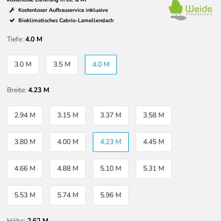
Kostenloser Aufbauservice inklusive
Bioklimatisches Cabrio-Lamellendach
Tiefe:
4.0 M
3.0 M
3.5 M
4.0 M
Breite:
4.23 M
2.94 M
3.15 M
3.37 M
3.58 M
3.80 M
4.00 M
4.23 M
4.45 M
4.66 M
4.88 M
5.10 M
5.31 M
5.53 M
5.74 M
5.96 M
Höhe:
2,62 M