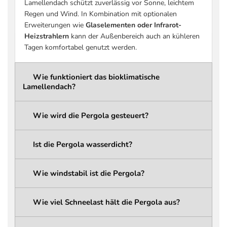
Lamellendach schützt zuverlässig vor Sonne, leichtem
(praxisrelevant)
siehe Tabelle Schneelast)
Regen und Wind. In Kombination mit optionalen
Schneelast Pergola-
bis zu 936 kg/m² (größenabhängig –
Erweiterungen wie
Glaselementen oder Infrarot-
Konstruktion
siehe Tabelle Schneelast)
Heizstrahlern
kann der Außenbereich auch an kühleren
Schneelast
bis zu 207 kg/m² (größenabhängig –
Tagen komfortabel genutzt werden.
Dachlamellen
siehe Tabelle Schneelast)
wählbar: 261,6 cm / 276,6 cm /
Wie funktioniert das bioklimatische
Gesamthöhe
291,6 cm
Lamellendach?
ca. 236,6 cm / 251,6 cm / 266,6 cm
Durchgangshöhe
(abhängig von der gewählten
Wie wird die Pergola gesteuert?
Gesamthöhe)
Integriertes
Ist die Pergola wasserdicht?
Regenwassermanagement mit
Entwässerungssystem
verdeckten Kanälen und
Wasserabfluss über die Pergola-
Wie windstabil ist die Pergola?
Pfosten
LED-Beleuchtung
Linear LED (integriert)
Wie viel Schneelast hält die Pergola aus?
LED Typ
5050 LED Strip
LED Schutzklasse
IP68 (wasserdicht)