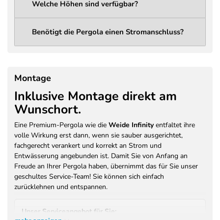
Welche Höhen sind verfügbar?
Lichtleistung
1285 Lumen
Abstrahlwinkel
120°
Benötigt die Pergola einen Stromanschluss?
LED Spannung
12V DC
LED
14,4 W
Leistungsaufnahme
Montage
230V / 50Hz / 400W (Vorbereitung
Inklusive Montage direkt am
Stromanschluss
für Licht und optionales
Wunschort.
Heizsystem)
Farbe
Anthrazit (RAL 7016)
Eine Premium-Pergola wie die
Weide Infinity
entfaltet ihre
volle Wirkung erst dann, wenn sie sauber ausgerichtet,
Pulverbeschichtung –
Beschichtung /
fachgerecht verankert und korrekt an Strom und
Brandschutzklasse A2-s1, d0 (EN
Brandschutz
Entwässerung angebunden ist. Damit Sie von Anfang an
13501)
Freude an Ihrer Pergola haben, übernimmt das für Sie unser
Garantie Motor /
geschultes Service-Team! Sie können sich einfach
3 Jahre Herstellergarantie
Antrieb
zurücklehnen und entspannen.
Garantie Konstruktion
3 Jahre Herstellergarantie auf
/ Beschichtung
Pulverbeschichtung
Unser Serviceangebot für Sie: