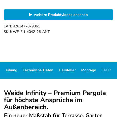
weitere Produktvideos ansehen
EAN:
4262477079361
SKU:
WE-F-I-4042-26-ANT
schreibung
Technische Daten
Hersteller
Montage
FAQ
D
Weide Infinity – Premium Pergola
für höchste Ansprüche im
Außenbereich.
Ein neuer Maßstab für Terrasse, Garten