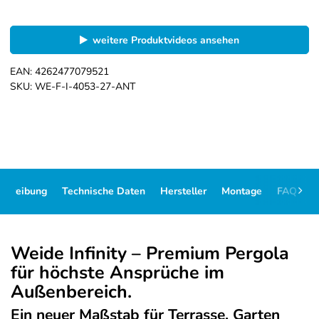
weitere Produktvideos ansehen
EAN:
4262477079521
SKU:
WE-F-I-4053-27-ANT
schreibung
Technische Daten
Hersteller
Montage
FAQ
D
Weide Infinity – Premium Pergola
für höchste Ansprüche im
Außenbereich.
Ein neuer Maßstab für Terrasse, Garten