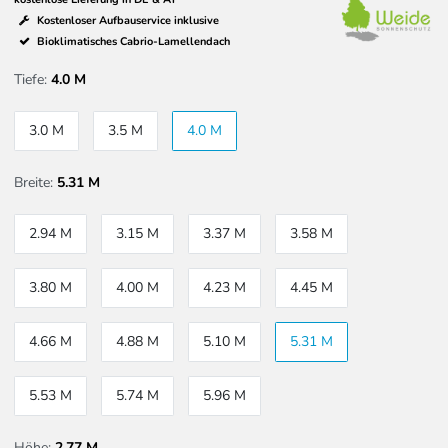
Kostenloser Aufbauservice inklusive
Bioklimatisches Cabrio-Lamellendach
Tiefe:
4.0 M
3.0 M
3.5 M
4.0 M
Breite:
5.31 M
2.94 M
3.15 M
3.37 M
3.58 M
3.80 M
4.00 M
4.23 M
4.45 M
4.66 M
4.88 M
5.10 M
5.31 M
5.53 M
5.74 M
5.96 M
Höhe:
2,77 M