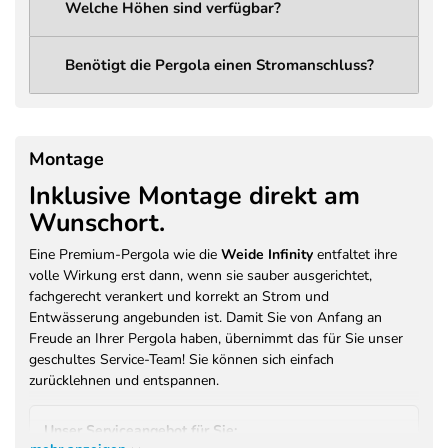
Welche Höhen sind verfügbar?
Lichtleistung
1285 Lumen
Abstrahlwinkel
120°
Benötigt die Pergola einen Stromanschluss?
LED Spannung
12V DC
LED
14,4 W
Leistungsaufnahme
Montage
230V / 50Hz / 400W (Vorbereitung
Inklusive Montage direkt am
Stromanschluss
für Licht und optionales
Wunschort.
Heizsystem)
Farbe
Anthrazit (RAL 7016)
Eine Premium-Pergola wie die
Weide Infinity
entfaltet ihre
volle Wirkung erst dann, wenn sie sauber ausgerichtet,
Pulverbeschichtung –
Beschichtung /
fachgerecht verankert und korrekt an Strom und
Brandschutzklasse A2-s1, d0 (EN
Brandschutz
Entwässerung angebunden ist. Damit Sie von Anfang an
13501)
Freude an Ihrer Pergola haben, übernimmt das für Sie unser
Garantie Motor /
geschultes Service-Team! Sie können sich einfach
3 Jahre Herstellergarantie
Antrieb
zurücklehnen und entspannen.
Garantie Konstruktion
3 Jahre Herstellergarantie auf
/ Beschichtung
Pulverbeschichtung
Unser Serviceangebot für Sie: