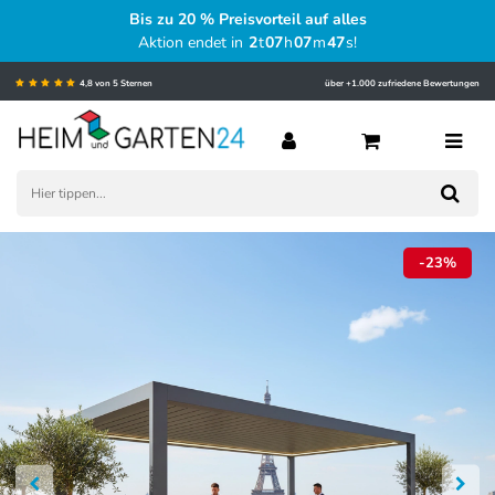
Bis zu 20 % Preisvorteil auf alles
Aktion endet in
2
t
07
h
07
m
45
s
!
4,8 von 5 Sternen
über +1.000 zufriedene Bewertungen
-23%