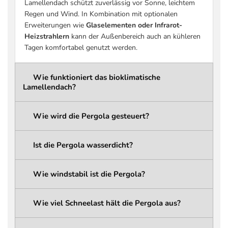
Lamellendach schützt zuverlässig vor Sonne, leichtem
(praxisrelevant)
siehe Tabelle Schneelast)
Regen und Wind. In Kombination mit optionalen
Schneelast Pergola-
bis zu 936 kg/m² (größenabhängig –
Erweiterungen wie
Glaselementen oder Infrarot-
Konstruktion
siehe Tabelle Schneelast)
Heizstrahlern
kann der Außenbereich auch an kühleren
Schneelast
bis zu 207 kg/m² (größenabhängig –
Tagen komfortabel genutzt werden.
Dachlamellen
siehe Tabelle Schneelast)
wählbar: 261,6 cm / 276,6 cm /
Wie funktioniert das bioklimatische
Gesamthöhe
291,6 cm
Lamellendach?
ca. 236,6 cm / 251,6 cm / 266,6 cm
Durchgangshöhe
(abhängig von der gewählten
Wie wird die Pergola gesteuert?
Gesamthöhe)
Integriertes
Ist die Pergola wasserdicht?
Regenwassermanagement mit
Entwässerungssystem
verdeckten Kanälen und
Wasserabfluss über die Pergola-
Wie windstabil ist die Pergola?
Pfosten
LED-Beleuchtung
Linear LED (integriert)
Wie viel Schneelast hält die Pergola aus?
LED Typ
5050 LED Strip
LED Schutzklasse
IP68 (wasserdicht)