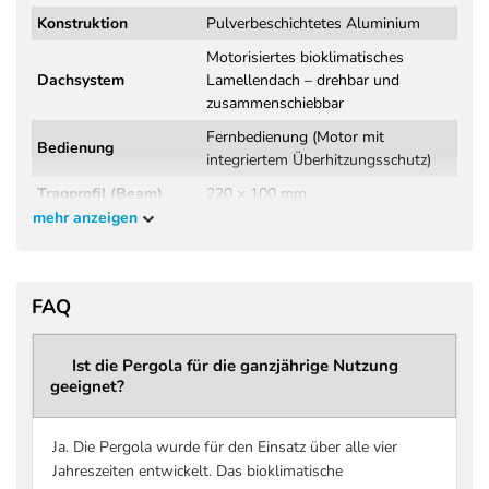
Konstruktion
Pulverbeschichtetes Aluminium
Motorisiertes bioklimatisches
Dachsystem
Lamellendach – drehbar und
zusammenschiebbar
Fernbedienung (Motor mit
Bedienung
integriertem Überhitzungsschutz)
Tragprofil (Beam)
220 × 100 mm
mehr anzeigen
Wandstärke
3,8 mm
Tragprofil
Windklasse 6 (Beaufort 9 – bis 88
Windbeständigkeit
FAQ
km/h)
DIN EN 13561:2015+A1:2004
Norm / Prüfung
(Wind- und Regenprüfung,
Ist die Pergola für die ganzjährige Nutzung
geeignet?
Herstellerangabe)
Regenklasse 2 – getestet bis 56
Regenbeständigkeit
l/m² pro Stunde
Ja. Die Pergola wurde für den Einsatz über alle vier
Jahreszeiten entwickelt. Das bioklimatische
Maximale Schneelast
bis zu 207 kg/m² (größenabhängig –