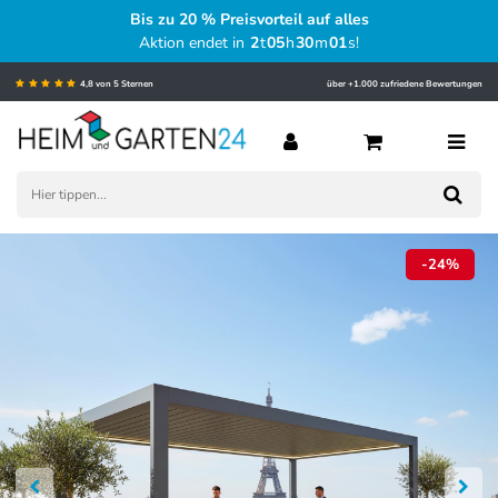
Bis zu 20 % Preisvorteil auf alles
Aktion endet in
2
t
05
h
30
m
00
s
!
4,8 von 5 Sternen
über +1.000 zufriedene Bewertungen
-24%