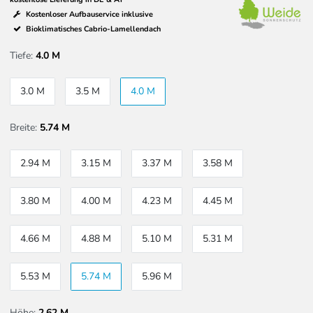
Kostenloser Aufbauservice inklusive
Bioklimatisches Cabrio-Lamellendach
Tiefe:
4.0 M
3.0 M
3.5 M
4.0 M
Breite:
5.74 M
2.94 M
3.15 M
3.37 M
3.58 M
3.80 M
4.00 M
4.23 M
4.45 M
4.66 M
4.88 M
5.10 M
5.31 M
5.53 M
5.74 M
5.96 M
Höhe:
2,62 M