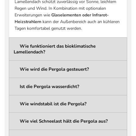
Lamellendach schützt zuverlässig vor Sonne, leichtem
(praxisrelevant)
siehe Tabelle Schneelast)
Regen und Wind. In Kombination mit optionalen
Schneelast Pergola-
bis zu 936 kg/m² (größenabhängig –
Erweiterungen wie
Glaselementen oder Infrarot-
Konstruktion
siehe Tabelle Schneelast)
Heizstrahlern
kann der Außenbereich auch an kühleren
Schneelast
bis zu 207 kg/m² (größenabhängig –
Tagen komfortabel genutzt werden.
Dachlamellen
siehe Tabelle Schneelast)
wählbar: 261,6 cm / 276,6 cm /
Wie funktioniert das bioklimatische
Gesamthöhe
291,6 cm
Lamellendach?
ca. 236,6 cm / 251,6 cm / 266,6 cm
Durchgangshöhe
(abhängig von der gewählten
Wie wird die Pergola gesteuert?
Gesamthöhe)
Integriertes
Ist die Pergola wasserdicht?
Regenwassermanagement mit
Entwässerungssystem
verdeckten Kanälen und
Wasserabfluss über die Pergola-
Wie windstabil ist die Pergola?
Pfosten
LED-Beleuchtung
Linear LED (integriert)
Wie viel Schneelast hält die Pergola aus?
LED Typ
5050 LED Strip
LED Schutzklasse
IP68 (wasserdicht)