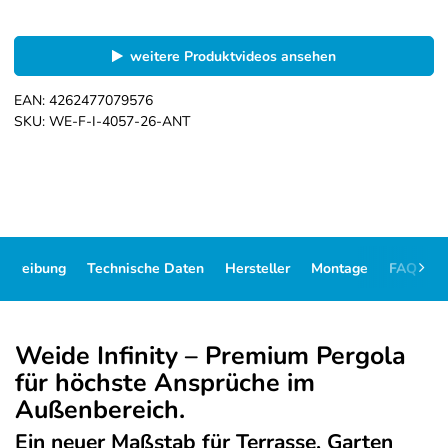
weitere Produktvideos ansehen
EAN:
4262477079576
SKU:
WE-F-I-4057-26-ANT
schreibung
Technische Daten
Hersteller
Montage
FAQ
D
Weide Infinity – Premium Pergola
für höchste Ansprüche im
Außenbereich.
Ein neuer Maßstab für Terrasse, Garten