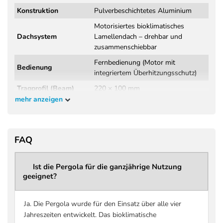
Konstruktion
Pulverbeschichtetes Aluminium
Motorisiertes bioklimatisches
Dachsystem
Lamellendach – drehbar und
zusammenschiebbar
Fernbedienung (Motor mit
Bedienung
integriertem Überhitzungsschutz)
Tragprofil (Beam)
220 × 100 mm
mehr anzeigen
Wandstärke
3,8 mm
Tragprofil
Windklasse 6 (Beaufort 9 – bis 88
Windbeständigkeit
FAQ
km/h)
DIN EN 13561:2015+A1:2004
Norm / Prüfung
(Wind- und Regenprüfung,
Ist die Pergola für die ganzjährige Nutzung
geeignet?
Herstellerangabe)
Regenklasse 2 – getestet bis 56
Regenbeständigkeit
l/m² pro Stunde
Ja. Die Pergola wurde für den Einsatz über alle vier
Jahreszeiten entwickelt. Das bioklimatische
Maximale Schneelast
bis zu 207 kg/m² (größenabhängig –