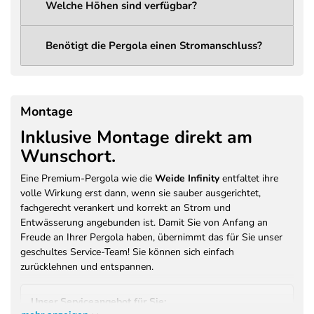
Welche Höhen sind verfügbar?
Lichtleistung
1285 Lumen
Abstrahlwinkel
120°
Benötigt die Pergola einen Stromanschluss?
LED Spannung
12V DC
LED
14,4 W
Leistungsaufnahme
Montage
230V / 50Hz / 400W (Vorbereitung
Inklusive Montage direkt am
Stromanschluss
für Licht und optionales
Wunschort.
Heizsystem)
Farbe
Anthrazit (RAL 7016)
Eine Premium-Pergola wie die
Weide Infinity
entfaltet ihre
volle Wirkung erst dann, wenn sie sauber ausgerichtet,
Pulverbeschichtung –
Beschichtung /
fachgerecht verankert und korrekt an Strom und
Brandschutzklasse A2-s1, d0 (EN
Brandschutz
Entwässerung angebunden ist. Damit Sie von Anfang an
13501)
Freude an Ihrer Pergola haben, übernimmt das für Sie unser
Garantie Motor /
geschultes Service-Team! Sie können sich einfach
3 Jahre Herstellergarantie
Antrieb
zurücklehnen und entspannen.
Garantie Konstruktion
3 Jahre Herstellergarantie auf
/ Beschichtung
Pulverbeschichtung
Unser Serviceangebot für Sie: