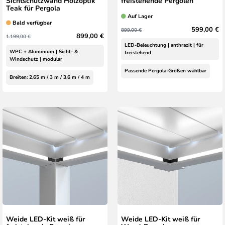
Sichtschutzwand Holzoptik
freistehende Pergolen
Teak für Pergola
Auf Lager
Bald verfügbar
599,00 €
899,00 €
899,00 €
1.199,00 €
LED-Beleuchtung | anthrazit | für
WPC + Aluminium | Sicht- &
freistehend
Windschutz | modular
Passende Pergola-Größen wählbar
Breiten: 2,65 m / 3 m / 3,6 m / 4 m
Weide LED-Kit weiß für
Weide LED-Kit weiß für