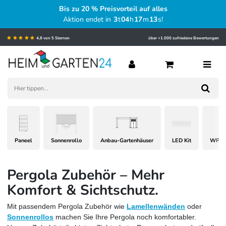
Bis zu 20 % Preisvorteil auf alles
Aktion endet in
3
t
04
h
17
m
12
s
!
4,8 von 5 Sternen
über +1.000 zufriedene Bewertungen
Paneel
Sonnenrollo
Anbau-Gartenhäuser
LED Kit
WPC 
Pergola Zubehör – Mehr
Komfort & Sichtschutz.
Mit passendem Pergola Zubehör wie
Lamellenwänden
oder
Sonnenrollos
machen Sie Ihre Pergola noch komfortabler.