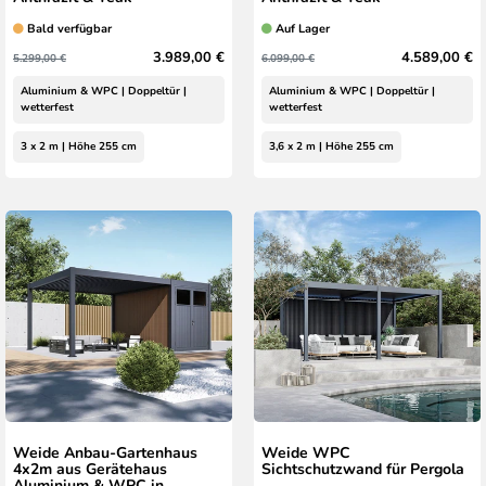
Bald verfügbar
Auf Lager
3.989,00 €
4.589,00 €
5.299,00 €
6.099,00 €
Aluminium & WPC | Doppeltür |
Aluminium & WPC | Doppeltür |
wetterfest
wetterfest
3 x 2 m | Höhe 255 cm
3,6 x 2 m | Höhe 255 cm
Weide Anbau-Gartenhaus
Weide WPC
4x2m aus Gerätehaus
Sichtschutzwand für Pergola
Aluminium & WPC in