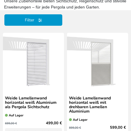
Unsere Zubehörteile bieten Sichtschutz, Regenschutz und stilvolle
Erweiterungen – für jede Pergola und jeden Garten.
Filter
Weide Lamellenwand
Weide Lamellenwand
horizontal weiß Aluminium
horizontal weiß mit
als Pergola Sichtschutz
drehbaren Lamellen
Aluminium
Auf Lager
Auf Lager
499,00 €
699,00 €
599,00 €
899,00 €