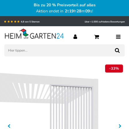
Bis zu 20 % Preisvorteil auf alles
Aktion endet in
2
t
19
h
28
m
08
s
!
4,8 von 5 Sternen
über +1.000 zufriedene Bewertungen
-33%