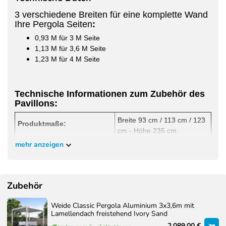
3 verschiedene Breiten für eine komplette Wand
Ihre Pergola Seiten
:
0,93 M für 3 M Seite
1,13 M für 3,6 M Seite
1,23 M für 4 M Seite
Technische Informationen zum Zubehör des
Pavillons:
Breite 93 cm / 113 cm / 123
Produktmaße:
cm - Höhe 235 cm
mehr anzeigen
Geeignet
Weide Pergola
Farbe:
Polarweiß
RAL-Code Farbe:
9016 FS/MATT
Zubehör
Materialzusammensetzung:
Aluminium
Weide Classic Pergola Aluminium 3x3,6m mit
Lamellendach freistehend Ivory Sand
Abstand Streben:
5,5 cm
2,089.00 €