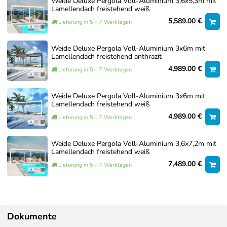
Weide Deluxe Pergola Voll-Aluminium 3,6x5,3m mit
genommen wird.
Lamellendach freistehend weiß
5,589.00 €
So erhalten Sie eine passgenaue Lösung für einen
Lieferung in 5 - 7 Werktagen
fachgerechten Aufbau.
Weide Deluxe Pergola Voll-Aluminium 3x6m mit
Über unseren Service-Artikel können Sie jederzeit
Lamellendach freistehend anthrazit
unverbindlich ein Angebot anfordern.
4,989.00 €
Lieferung in 5 - 7 Werktagen
Aufbauservice – Individuelles Angebot
Weide Deluxe Pergola Voll-Aluminium 3x6m mit
anfordern – 0€
Lamellendach freistehend weiß
4,989.00 €
Lieferung in 5 - 7 Werktagen
0,00 €
Jetzt anfragen
Weide Deluxe Pergola Voll-Aluminium 3,6x7,2m mit
Lamellendach freistehend weiß
7,489.00 €
Lieferung in 5 - 7 Werktagen
Dokumente