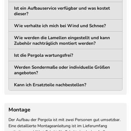
LÄNGE
BREITE
160 mm (168 mm inkl.
160 mm (168 mm inkl.
Ist ein Aufbauservice verfügbar und was kostet
Abdeckung) mm
Abdeckung) mm
dieser?
STÄRKE
LOCHABSTAND
Wie verhalte ich mich bei Wind und Schnee?
11 mm
134 mm
Wie werden die Lamellen eingestellt und kann
Trägerkonstruktion
Zubehör nachträglich montiert werden?
MATERIAL
HÖHE
Ist die Pergola wartungsfrei?
Aluminium
195 mm
Pulverbeschichtet
Werden Sondermaße oder individuelle Größen
STÄRKE
angeboten?
75 mm
Kann ich Ersatzteile nachbestellen?
Lamellen
MATERIAL
BAUART
Montage
Aluminium
Doppelwandig +
pulverbeschichtet
Verstärkung
Der Aufbau der Pergola ist mit zwei Personen gut umsetzbar.
BREITE
HÖHE
Eine detaillierte Montageanleitung ist im Lieferumfang
166 mm
38 mm