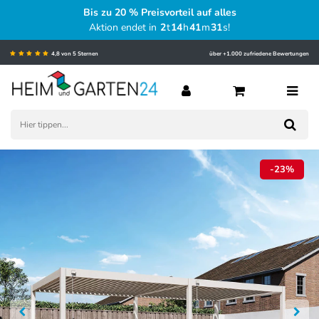
Bis zu 20 % Preisvorteil auf alles
Aktion endet in
2
t
14
h
41
m
29
s
!
4,8 von 5 Sternen
über +1.000 zufriedene Bewertungen
-23%