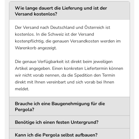
DURCHGANGSHÖHE
DURCHGANGSTIEF
2366 mm
3400 mm
Wie lange dauert die Lieferung und ist der
Versand kostenlos?
Untergrund bis Unterkante
Innenkante bis Innenkant
Trägerkonstruktion
Pfosten, entlang
Lamellenlänge
Der Versand nach Deutschland und Österreich ist
DURCHGANGSBREITE
kostenlos. In die Schweiz ist der Versand
2 mal 3400 mm
kostenpflichtig, die genauen Versandkosten werden im
Innenkante bis Innenkante
Warenkorb angezeigt.
Pfosten, quer zur
Lamellenlänge
Die genaue Verfügbarkeit ist direkt beim jeweiligen
Artikel angegeben. Einen konkreten Liefertermin können
Pfosten
wir nicht vorab nennen, da die Spedition den Termin
direkt mit Ihnen vereinbart und sich vorab bei Ihnen
MATERIAL
QUERSCHNITT
meldet.
Aluminium
116 x 116 mm
Pulverbeschichtet
Brauche ich eine Baugenehmigung für die
HÖHE
WANDSTÄRKE
Pergola?
2550 mm
1,5 mm
Benötige ich einen festen Untergrund?
Bodenplatte
Kann ich die Pergola selbst aufbauen?