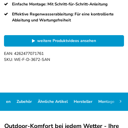
Einfache Montage: Mit Schritt-für-Schritt-Anleitung
Effektive Regenwasserableitung: Für eine kontrollierte
Ableitung und Wartungsfreiheit
weitere Produktvideos ansehen
EAN:
4262477071761
SKU:
WE-F-D-3672-SAN
Daten
Zubehör
Ähnliche Artikel
Hersteller
Montage
FA
Outdoor-Komfort bei jedem Wetter - Ihre