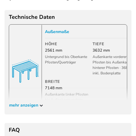
Technische Daten
Außenmaße
HÖHE
TIEFE
2561 mm
3632 mm
Untergrund bis Oberkante
Außenkante vorderer
Pfosten/Querträger
Pfosten bis Außenkante
hinterer Pfosten · 3684 m
inkl. Bodenplatte
BREITE
7148 mm
Außenkante linker Pfosten
bis Außenkante rechter
mehr anzeigen
Pfosten · 7200 mm inkl.
Bodenplatte
Innenmaße
FAQ