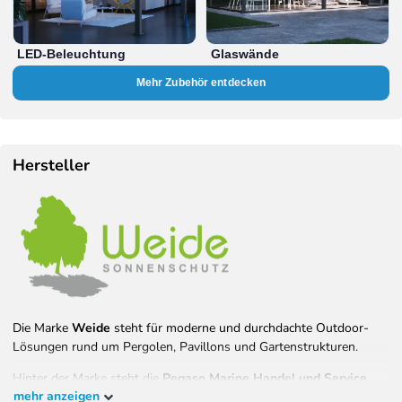
LED-Beleuchtung
Glaswände
Mehr Zubehör entdecken
Hersteller
Die Marke
Weide
steht für moderne und durchdachte Outdoor-
Lösungen rund um Pergolen, Pavillons und Gartenstrukturen.
Hinter der Marke steht die
Pegaso Marine Handel und Service
mehr anzeigen
GmbH
, ein inhabergeführtes Unternehmen mit Sitz in Langweid am