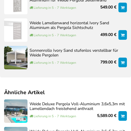
Aluminium für Weide Pergola Seitenwand
Aufbauanleitung ist für Ihr Modell maßgeblich.
549.00 €
Lieferung in 5 - 7 Werktagen
Dokumente zum Artikel
Oberfläche
Weide Lamellenwand horizontal Ivory Sand
Montageanleitung
SANDPAPIER FINISH
Aluminium als Pergola Sichtschutz
IVORY SAND / RAL
499.00 €
Lieferung in 5 - 7 Werktagen
FARBCODE 9001
Optionaler Aufbauservice
Interpon ©
Pulverbeschichtung
Sonnenrollo Ivory Sand stufenlos verstellbar für
Sollten Sie den Aufbau nicht selbst durchführen wollen,
Weide Pergolen
bieten wir Ihnen auf Wunsch auch einen professionellen
799.00 €
Lieferung in 5 - 7 Werktagen
Aufbauservice an.
Gemeinsam mit erfahrenen Montagepartnern erstellen wir ein
individuelles Angebot, das auf Ihre konkrete Situation vor Ort
abgestimmt ist. Faktoren wie Größe der Pergola, Zubehör,
Ähnliche Artikel
Untergrund und Zugänglichkeit werden dabei berücksichtigt.
Unser Aufbauservice wird von erfahrenen Montagepartnern
Weide Deluxe Pergola Voll-Aluminium 3,6x5,3m mit
Lamellendach freistehend anthrazit
durchgeführt, die eigens von uns geschult wurden und unsere
Produkte bestens kennen. Auf Wunsch übernehmen wir auch
5,589.00 €
Lieferung in 5 - 7 Werktagen
die Fundamentarbeiten, sodass Sie sich um nichts kümmern
müssen und Ihre Pergola rundum sorglos in Betrieb