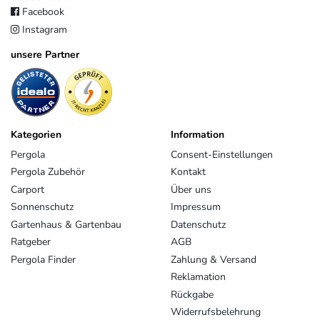
Unternehmen, das langfristig hinter seinen Produkten steht.
Facebook
Instagram
EU-Verantwortlicher
unsere Partner
Pegaso Marine Handel und Service GmbH
Weberstrasse
8
86462
Langweid am Lech
Deutschland
service@heimundgarten24.de
+49 821 79500 001
Kategorien
Information
https://www.weide.de/kontakt/
Pergola
Consent-Einstellungen
Pergola Zubehör
Kontakt
Carport
Über uns
Sonnenschutz
Impressum
Gartenhaus & Gartenbau
Datenschutz
Ratgeber
AGB
Pergola Finder
Zahlung & Versand
Reklamation
Rückgabe
Widerrufsbelehrung