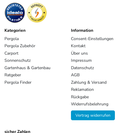
Weberstrasse
8
86462
Langweid am Lech
Deutschland
service@heimundgarten24.de
+49 821 79500 001
Kategorien
Information
https://www.weide.de/kontakt/
Pergola
Consent-Einstellungen
Pergola Zubehör
Kontakt
Carport
Über uns
Sonnenschutz
Impressum
Gartenhaus & Gartenbau
Datenschutz
Ratgeber
AGB
Pergola Finder
Zahlung & Versand
Reklamation
Rückgabe
Widerrufsbelehrung
Vertrag widerrufen
sicher Zahlen