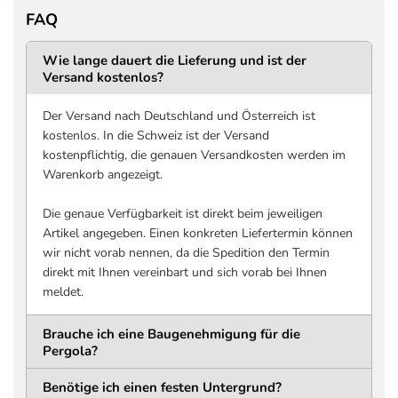
Innenmaße
FAQ
DURCHGANGSHÖHE
DURCHGANGSTIEF
2366 mm
3400 mm
Wie lange dauert die Lieferung und ist der
Versand kostenlos?
Untergrund bis Unterkante
Innenkante bis Innenkant
Trägerkonstruktion
Pfosten, entlang
Lamellenlänge
Der Versand nach Deutschland und Österreich ist
DURCHGANGSBREITE
kostenlos. In die Schweiz ist der Versand
3706 mm
kostenpflichtig, die genauen Versandkosten werden im
Innenkante bis Innenkante
Warenkorb angezeigt.
Pfosten, quer zur
Lamellenlänge
Die genaue Verfügbarkeit ist direkt beim jeweiligen
Artikel angegeben. Einen konkreten Liefertermin können
Pfosten
wir nicht vorab nennen, da die Spedition den Termin
direkt mit Ihnen vereinbart und sich vorab bei Ihnen
MATERIAL
QUERSCHNITT
meldet.
Aluminium
116 x 116 mm
Pulverbeschichtet
Brauche ich eine Baugenehmigung für die
HÖHE
WANDSTÄRKE
Pergola?
2550 mm
1,5 mm
Benötige ich einen festen Untergrund?