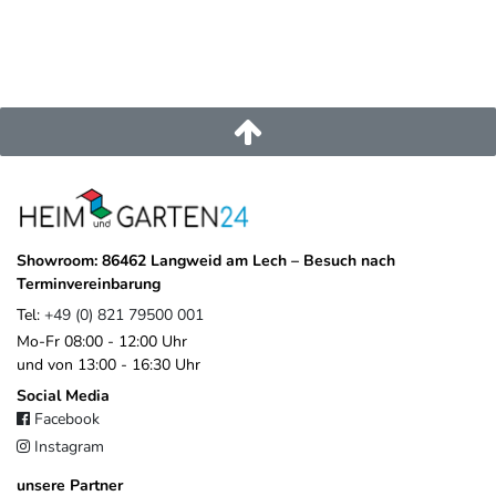
Als deutscher Anbieter mit eigenem Zentrallager vor Ort legt
Pegaso Marine besonderen Wert auf
zuverlässige Verfügbarkeit
,
kurze Wege
und eine gleichbleibend
hohe Produktqualität
. Die
Showroom: 86462 Langweid am Lech – Besuch nach
Marke Weide bündelt dabei gezielt Produkte, die funktional
Terminvereinbarung
überzeugen und auf die Anforderungen im europäischen Markt
Tel:
+49 (0) 821 79500 001
abgestimmt sind.
Mo-Fr 08:00 - 12:00 Uhr
Im Gegensatz zu anonymen Importlösungen profitieren Sie von
und von 13:00 - 16:30 Uhr
einem klaren Ansprechpartner, gewachsenen Strukturen und einem
Social Media
Unternehmen, das langfristig hinter seinen Produkten steht.
Facebook
Instagram
EU-Verantwortlicher
unsere Partner
Pegaso Marine Handel und Service GmbH