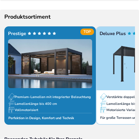
Produktsortiment
TOP
Prestige
Deluxe Plus
Verstärkte doppelw
Premium-Lamellen mit integrierter Beleuchtung
Lamellenlänge bis 
Lamellenlänge bis 400 cm
Motorisierte Variant
Vollmotorisiert
Für große Terrassen und
Perfektion in Design, Komfort und Technik