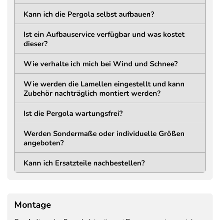
Bodenplatte
Kann ich die Pergola selbst aufbauen?
LÄNGE
BREITE
160 mm (168 mm inkl.
160 mm (168 mm inkl.
Ist ein Aufbauservice verfügbar und was kostet
Abdeckung) mm
Abdeckung) mm
dieser?
STÄRKE
LOCHABSTAND
Wie verhalte ich mich bei Wind und Schnee?
11 mm
134 mm
Wie werden die Lamellen eingestellt und kann
Trägerkonstruktion
Zubehör nachträglich montiert werden?
MATERIAL
HÖHE
Ist die Pergola wartungsfrei?
Aluminium
195 mm
Pulverbeschichtet
Werden Sondermaße oder individuelle Größen
STÄRKE
angeboten?
75 mm
Kann ich Ersatzteile nachbestellen?
Lamellen
MATERIAL
BAUART
Montage
Aluminium
Doppelwandig +
pulverbeschichtet
Verstärkung