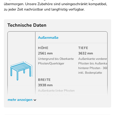
übermorgen. Unsere Zubehöre sind uneingeschränkt kompatibel,
zu jeder Zeit nachrüstbar und langfristig verfügbar.
Technische Daten
Außenmaße
HÖHE
TIEFE
2561 mm
3632 mm
Untergrund bis Oberkante
Außenkante vorderer
Pfosten/Querträger
Pfosten bis Außenkante
hinterer Pfosten · 3684 m
inkl. Bodenplatte
BREITE
3938 mm
Außenkante linker Pfosten
bis Außenkante rechter
mehr anzeigen
Pfosten · 3990 mm inkl.
Bodenplatte