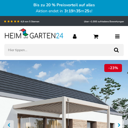
Bis zu 20 % Preisvorteil auf alles
Aktion endet in
3
t
19
h
35
m
23
s
!
4,8 von 5 Sternen
über +1.000 zufriedene Bewertungen
-23%