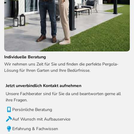
die Fundamentarbeiten, sodass Sie sich um nichts kümmern
müssen und Ihre Pergola rundum sorglos in Betrieb
genommen wird.
So erhalten Sie eine passgenaue Lösung für einen
fachgerechten Aufbau.
Über unseren Service-Artikel können Sie jederzeit
unverbindlich ein Angebot anfordern.
Individuelle Beratung
Wir nehmen uns Zeit für Sie und finden die perfekte Pergola-
Aufbauservice – Individuelles Angebot
Lösung für Ihren Garten und Ihre Bedürfnisse.
anfordern – 0€
Jetzt unverbindlich Kontakt aufnehmen
0,00 €
Jetzt anfragen
Unsere Fachberater sind für Sie da und beantworten gerne all
ihre Fragen.
Persönliche Beratung
Auf Wunsch mit Aufbauservice
Erfahrung & Fachwissen