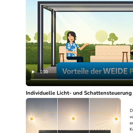
Individuelle Licht- und Schattensteuerung
D
v
e
K