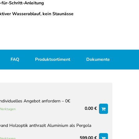
-für-Schritt-Anleitung
ektiver Wasserablauf, kein Staunässe
FAQ
Produktsortiment
Dokumente
Individuelles Angebot anfordern – 0€
0.00 €
 Werktagen
nd Holzoptik anthrazit Aluminium als Pergola
599.00 €
 Werktagen