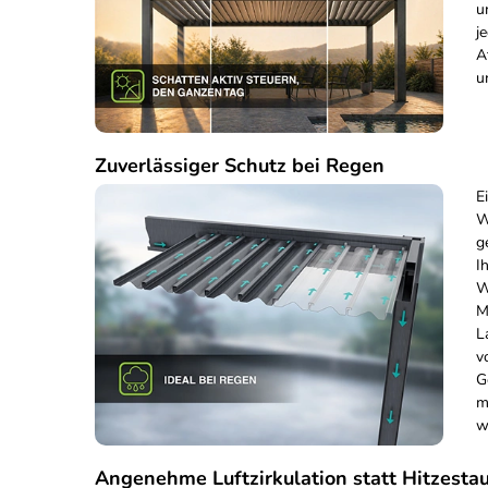
u
j
A
u
Zuverlässiger Schutz bei Regen
E
W
g
I
W
M
L
v
G
m
w
Angenehme Luftzirkulation statt Hitzesta