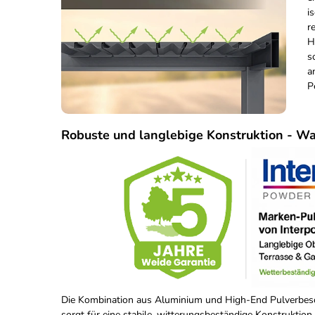
i
r
H
s
a
P
Robuste und langlebige Konstruktion - Wa
Die Kombination aus Aluminium und High-End Pulverbesc
sorgt für eine stabile, witterungsbeständige Konstruktion.