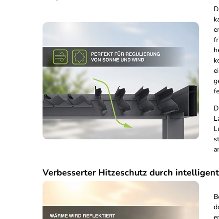
D
k
e
f
h
k
e
g
f
D
L
L
s
a
Verbesserter Hitzeschutz durch intelligen
B
d
e