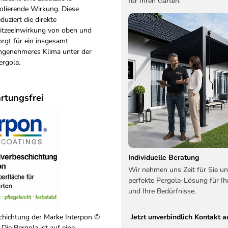
für Ihren Garten.
solierende Wirkung. Diese
eduziert die direkte
itzeeinwirkung von oben und
orgt für ein insgesamt
ngenehmeres Klima unter der
ergola.
rtungsfrei
Individuelle Beratung
Wir nehmen uns Zeit für Sie un
perfekte Pergola-Lösung für Ih
und Ihre Bedürfnisse.
hichtung der Marke Interpon ©
Jetzt unverbindlich Kontakt
 Die Pergola ist auf eine