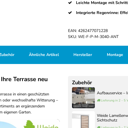
Leichte Montage mit Schritt
Integrierte Regenrinne: Eff
EAN:
4262477071228
SKU:
WE-F-P-M-3040-ANT
Zubehör
Ähnliche Artikel
Hersteller
Montage
Ihre Terrasse neu
Zubehör
Aufbauservice – 
rrasse in einen geschützten
 oder wechselhafte Witterung –
Lieferung in 2 - 5
ortiments an ergänzendem
im eigenen Garten.
Weide Lamellenwa
Sichtschutz
Lieferung in 5 - 7