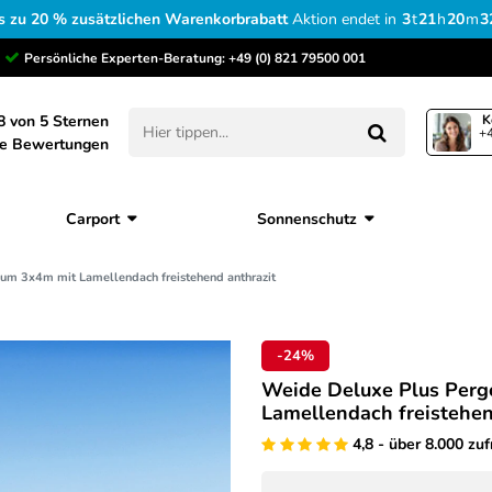
s zu 20 % zusätzlichen Warenkorbrabatt
Aktion endet in
3
t
21
h
20
m
3
Persönliche Experten-Beratung:
+49 (0) 821 79500 001
8 von 5 Sternen
K
+4
ne Bewertungen
Carport
Sonnenschutz
um 3x4m mit Lamellendach freistehend anthrazit
-24%
Weide Deluxe Plus Perg
Lamellendach freistehen
4,8 - über 8.000 zu