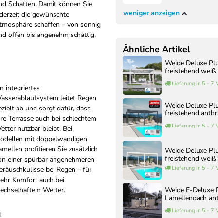
nd Schatten. Damit können Sie
weniger anzeigen
ederzeit die gewünschte
tmosphäre schaffen – von sonnig
nd offen bis angenehm schattig.
Ähnliche Artikel
Weide Deluxe Pl
freistehend weiß
Lieferung in 5 - 7
in integriertes
asserablaufsystem leitet Regen
Weide Deluxe Pl
ezielt ab und sorgt dafür, dass
freistehend anthr
hre Terrasse auch bei schlechtem
Lieferung in 5 - 7
etter nutzbar bleibt. Bei
odellen mit doppelwandigen
amellen profitieren Sie zusätzlich
Weide Deluxe Pl
freistehend weiß
on einer spürbar angenehmeren
Lieferung in 5 - 7
eräuschkulisse bei Regen – für
ehr Komfort auch bei
echselhaftem Wetter.
Weide E-Deluxe P
Lamellendach ant
Lieferung in 5 - 7
u