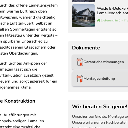
urch das offene Lamellensystem
Weide E-Deluxe P
ann warme Luft nach oben
Lamellendach ant
ntweichen, während gleichzeitig
Lieferung in 5 - 7
rische Luft zirkuliert. Selbst an
eißen Sommertagen entsteht so
ein Hitzestau unter der Pergola –
in spürbarer Unterschied zu
Dokumente
eschlossenen Glasdächern oder
esten Überdachungen.
Garantiebestimmungen
urch leichtes Ankippen der
amellen lässt sich die
uftzirkulation zusätzlich gezielt
Montageanleitung
teuern und sorgt jederzeit für ein
ngenehmes Klima.
te Konstruktion
Wir beraten Sie gerne!
ei Ausführungen mit
Unsicher bei Größe, Montage o
oppelwandigen Lamellen
Unsere erfahrenen Fachberater
ntsteht eine zusätzliche