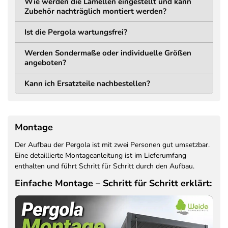
Wie werden die Lamellen eingestellt und kann
Trägerkonstruktion
Zubehör nachträglich montiert werden?
MATERIAL
HÖHE
Ist die Pergola wartungsfrei?
Aluminium
195 mm
Pulverbeschichtet
Werden Sondermaße oder individuelle Größen
STÄRKE
angeboten?
75 mm
Kann ich Ersatzteile nachbestellen?
Lamellen
MATERIAL
BAUART
Montage
Aluminium
Doppelwandig +
pulverbeschichtet
Verstärkung
Der Aufbau der Pergola ist mit zwei Personen gut umsetzbar.
BREITE
HÖHE
Eine detaillierte Montageanleitung ist im Lieferumfang
166 mm
38 mm
enthalten und führt Schritt für Schritt durch den Aufbau.
Einfache Montage – Schritt für Schritt erklärt:
Schneelast
Schneelast getestet bis
70 kg pro m²