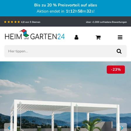
Bis zu 20 % Preisvorteil auf alles
Aktion endet in
1
t
12
h
58
m
31
s
!
4,8 von 5 Sternen
über +1.000 zufriedene Bewertungen
-23%