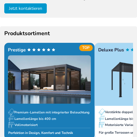
Jetzt kontaktieren
Produktsortiment
TOP
Prestige
Deluxe Plus
Verstärkte doppelw
Premium-Lamellen mit integrierter Beleuchtung
Lamellenlänge bis 
Lamellenlänge bis 400 cm
Motorisierte Variant
Vollmotorisiert
Für große Terrassen und
Perfektion in Design, Komfort und Technik