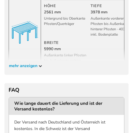
HÖHE
TIEFE
2561 mm
3978 mm
Untergrund bis Oberkante
Außenkante vorderer
Pfosten/Querträger
Pfosten bis Außenkante
hinterer Pfosten · 4030 m
inkl. Bodenplatte
BREITE
5990 mm
Außenkante linker Pfosten
bis Außenkante rechter
mehr anzeigen
Pfosten · 6042 mm inkl.
Bodenplatte
Innenmaße
FAQ
DURCHGANGSHÖHE
DURCHGANGSTIEF
2366 mm
3706 mm
Wie lange dauert die Lieferung und ist der
Versand kostenlos?
Untergrund bis Unterkante
Innenkante bis Innenkant
Trägerkonstruktion
Pfosten, entlang
Lamellenlänge
Der Versand nach Deutschland und Österreich ist
DURCHGANGSBREITE
kostenlos. In die Schweiz ist der Versand