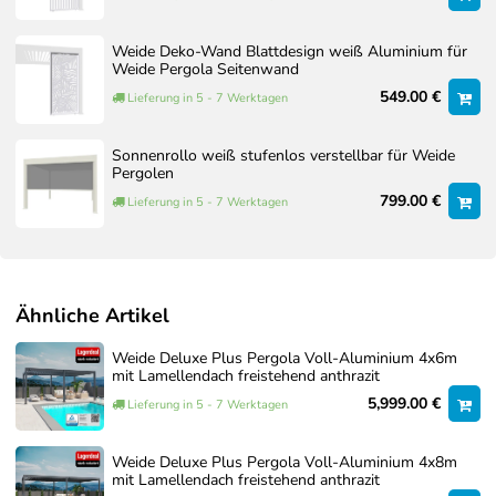
FARBCODE 9016
Optionaler Aufbauservice
Interpon ©
Pulverbeschichtung
Weide Deko-Wand Blattdesign weiß Aluminium für
Sollten Sie den Aufbau nicht selbst durchführen wollen,
Weide Pergola Seitenwand
bieten wir Ihnen auf Wunsch auch einen professionellen
549.00 €
Lieferung in 5 - 7 Werktagen
Aufbauservice an.
Gemeinsam mit erfahrenen Montagepartnern erstellen wir ein
Sonnenrollo weiß stufenlos verstellbar für Weide
individuelles Angebot, das auf Ihre konkrete Situation vor Ort
Pergolen
abgestimmt ist. Faktoren wie Größe der Pergola, Zubehör,
799.00 €
Lieferung in 5 - 7 Werktagen
Untergrund und Zugänglichkeit werden dabei berücksichtigt.
Unser Aufbauservice wird von erfahrenen Montagepartnern
durchgeführt, die eigens von uns geschult wurden und unsere
Produkte bestens kennen. Auf Wunsch übernehmen wir auch
Ähnliche Artikel
die Fundamentarbeiten, sodass Sie sich um nichts kümmern
müssen und Ihre Pergola rundum sorglos in Betrieb
Weide Deluxe Plus Pergola Voll-Aluminium 4x6m
genommen wird.
mit Lamellendach freistehend anthrazit
5,999.00 €
So erhalten Sie eine passgenaue Lösung für einen
Lieferung in 5 - 7 Werktagen
fachgerechten Aufbau.
Weide Deluxe Plus Pergola Voll-Aluminium 4x8m
Über unseren Service-Artikel können Sie jederzeit
mit Lamellendach freistehend anthrazit
unverbindlich ein Angebot anfordern.