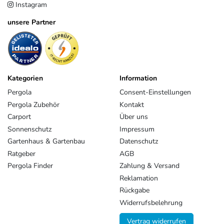
Instagram
EU-Verantwortlicher
unsere Partner
Pegaso Marine Handel und Service GmbH
Weberstrasse
8
86462
Langweid am Lech
Deutschland
service@heimundgarten24.de
+49 821 79500 001
Kategorien
Information
https://www.weide.de/kontakt/
Pergola
Consent-Einstellungen
Pergola Zubehör
Kontakt
Carport
Über uns
Sonnenschutz
Impressum
Gartenhaus & Gartenbau
Datenschutz
Ratgeber
AGB
Pergola Finder
Zahlung & Versand
Reklamation
Rückgabe
Widerrufsbelehrung
Vertrag widerrufen