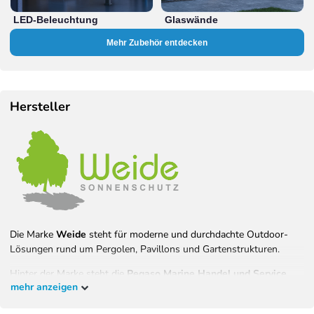
LED-Beleuchtung
Glaswände
Mehr Zubehör entdecken
Hersteller
Die Marke
Weide
steht für moderne und durchdachte Outdoor-
Lösungen rund um Pergolen, Pavillons und Gartenstrukturen.
Hinter der Marke steht die
Pegaso Marine Handel und Service
mehr anzeigen
GmbH
, ein inhabergeführtes Unternehmen mit Sitz in Langweid am
Lech im Landkreis Augsburg. Seit 30 Jahren ist das Unternehmen