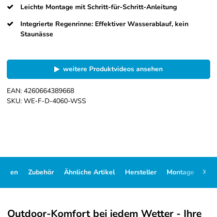
Leichte Montage mit Schritt-für-Schritt-Anleitung
Integrierte Regenrinne: Effektiver Wasserablauf, kein
Staunässe
weitere Produktvideos ansehen
EAN:
4260664389668
SKU:
WE-F-D-4060-WSS
Daten
Zubehör
Ähnliche Artikel
Hersteller
Montage
FA
Outdoor-Komfort bei jedem Wetter - Ihre