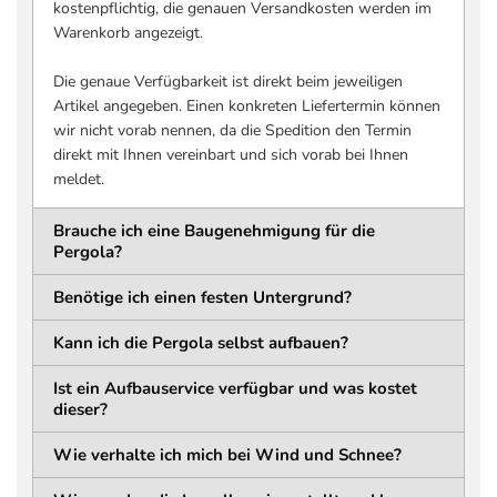
2 mal 2790 mm
kostenpflichtig, die genauen Versandkosten werden im
Innenkante bis Innenkante
Warenkorb angezeigt.
Pfosten, quer zur
Lamellenlänge
Die genaue Verfügbarkeit ist direkt beim jeweiligen
Artikel angegeben. Einen konkreten Liefertermin können
Pfosten
wir nicht vorab nennen, da die Spedition den Termin
direkt mit Ihnen vereinbart und sich vorab bei Ihnen
MATERIAL
QUERSCHNITT
meldet.
Aluminium
136 x 136 mm
Pulverbeschichtet
Brauche ich eine Baugenehmigung für die
HÖHE
WANDSTÄRKE
Pergola?
2550 mm
1,5 mm
Benötige ich einen festen Untergrund?
Bodenplatte
Kann ich die Pergola selbst aufbauen?
LÄNGE
BREITE
180 mm (188 mm inkl.
180 mm (188 mm inkl.
Ist ein Aufbauservice verfügbar und was kostet
Abdeckung) mm
Abdeckung) mm
dieser?
STÄRKE
LOCHABSTAND
Wie verhalte ich mich bei Wind und Schnee?
11 mm
154 mm